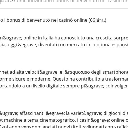
ูดิโอ
>
Come funzionano i bonus di benvenuto nei casinò on
 i bonus di benvenuto nei casinò online
(66 อ่าน)
in&ograve; online in Italia ha conosciuto una crescita sorp
ia, oggi &egrave; diventato un mercato in continua espansio
ternet ad alta velocit&agrave; e l&rsquo;uso degli smartpho
orme sicure e moderne. Questo ha contribuito a trasformare
rtandolo a un livello digitale sempre pi&ugrave; coinvolgen
ugrave; affascinanti &egrave; la variet&agrave; di giochi dispo
slot machine a tema cinematografico, i casin&ograve; online o
Ogni anno vengono lanciati nuovi titoli, sviluppati con grafic