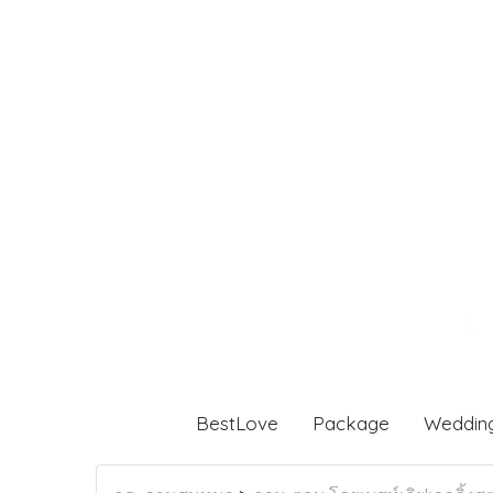
BestLove
Package
Weddin