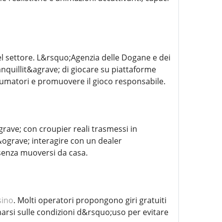
l settore. L&rsquo;Agenzia delle Dogane e dei
anquillit&agrave; di giocare su piattaforme
sumatori e promuovere il gioco responsabile.
grave; con croupier reali trasmessi in
&ograve; interagire con un dealer
 senza muoversi da casa.
sino
. Molti operatori propongono giri gratuiti
ormarsi sulle condizioni d&rsquo;uso per evitare