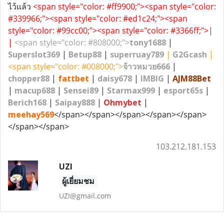
ไว้แล้ว
<span style="color: #ff9900;"><span style="color:
#339966;"><span style="color: #ed1c24;"><span
style="color: #99cc00;"><span style="color: #3366ff;">|
|
<span style="color: #808000;">
tony1688
|
Superslot369
|
Betup88
|
superruay789
|
G2Gcash
|
<span style="color: #008000;">
จ้าวหมวย666
|
chopper
88
|
fattbet
|
daisy678
|
IMBIG
|
AJM88Bet
|
macup688
|
Sensei89
|
Starmax999
|
esport65s
|
Berich168
|
Saipay888
|
Ohmybet
|
meehay569
</span></span></span></span></span>
</span></span>
103.212.181.153
UZI
ผู้เยี่ยมชม
UZI@gmail.com