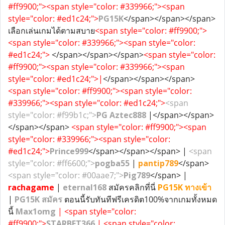
#ff9900;"><span style="color: #339966;"><span
style="color: #ed1c24;">
PG15K
</span></span></span>
เลือกเล่นเกมได้ตามสบาย
<span style="color: #ff9900;">
<span style="color: #339966;"><span style="color:
#ed1c24;">
</span></span></span>
<span style="color:
#ff9900;"><span style="color: #339966;"><span
style="color: #ed1c24;">|
</span></span></span>
<span style="color: #ff9900;"><span style="color:
#339966;"><span style="color: #ed1c24;">
<span
style="color: #f99b1c;">
PG Aztec888
|</span></span>
</span></span>
<span style="color: #ff9900;"><span
style="color: #339966;"><span style="color:
#ed1c24;">
Prince999
</span></span></span> |
<span
style="color: #ff6600;">
pogba55
|
pantip789
</span>
<span style="color: #00aae7;">
Pig789
</span> |
rachagame
|
eternal168
สมัครคลิกที่นี่
PG15K
ทางเข้า
|
PG15K
สมัคร
ตอนนี้รับทันทีฟรีเครดิต100%จากเกมทั้งหมด
นี้
Max1omg
| <span style="color:
#ff9900;">
STARBET366
| <span style="color: