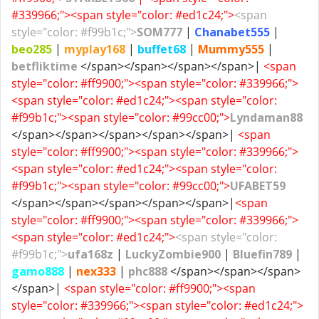
#339966;"><span style="color: #ed1c24;">
<span
style="color: #f99b1c;">
SOM777
|
Chanabet555
|
beo285
|
myplay168
|
buffet68
|
Mummy555
|
betfliktime
</span></span></span></span>|
<span
style="color: #ff9900;"><span style="color: #339966;">
<span style="color: #ed1c24;"><span style="color:
#f99b1c;"><span style="color: #99cc00;">
Lyndaman88
</span></span></span></span></span>|
<span
style="color: #ff9900;"><span style="color: #339966;">
<span style="color: #ed1c24;"><span style="color:
#f99b1c;"><span style="color: #99cc00;">
UFABET59
</span></span></span></span></span>|
<span
style="color: #ff9900;"><span style="color: #339966;">
<span style="color: #ed1c24;">
<span style="color:
#f99b1c;">
ufa168z
|
LuckyZombie900
|
Bluefin789
|
gamo888
|
nex333
|
phc888
</span></span></span>
</span>|
<span style="color: #ff9900;"><span
style="color: #339966;"><span style="color: #ed1c24;">