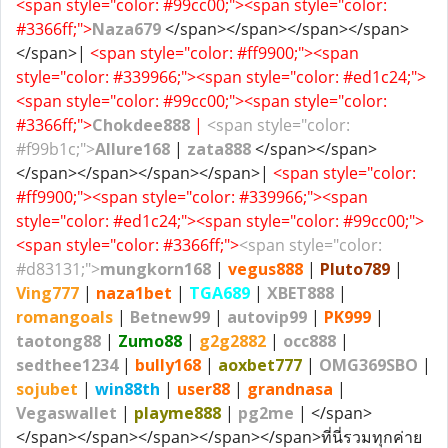
<span style="color: #99cc00;"><span style="color:
#3366ff;">
Naza679
</span></span></span></span>
</span>|
<span style="color: #ff9900;"><span
style="color: #339966;"><span style="color: #ed1c24;">
<span style="color: #99cc00;"><span style="color:
#3366ff;">
Chokdee888
|
<span style="color:
#f99b1c;">
Allure168
|
zata888
</span></span>
</span></span></span></span>|
<span style="color:
#ff9900;"><span style="color: #339966;"><span
style="color: #ed1c24;"><span style="color: #99cc00;">
<span style="color: #3366ff;">
<span style="color:
#d83131;">
mungkorn168
|
vegus888
|
Pluto789
|
Ving777
|
naza1bet
|
TGA689
|
XBET888
|
romangoals
|
Betnew99
|
autovip99
|
PK999
|
taotong88
|
Zumo88
|
g2g2882
|
occ888
|
sedthee1234
|
bully
168
|
aoxbet777
|
OMG
369SBO
|
sojubet
|
win
88th
|
user88
|
grandnasa
|
Vegaswallet
|
playme
888
|
pg2me
| </span>
</span></span></span></span></span>ที่นี่รวมทุกค่าย