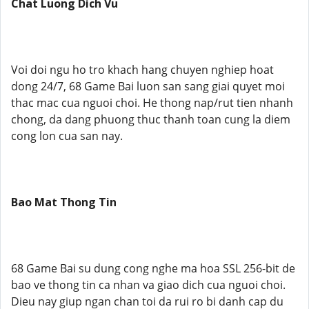
Chat Luong Dich Vu
Voi doi ngu ho tro khach hang chuyen nghiep hoat
dong 24/7, 68 Game Bai luon san sang giai quyet moi
thac mac cua nguoi choi. He thong nap/rut tien nhanh
chong, da dang phuong thuc thanh toan cung la diem
cong lon cua san nay.
Bao Mat Thong Tin
68 Game Bai su dung cong nghe ma hoa SSL 256-bit de
bao ve thong tin ca nhan va giao dich cua nguoi choi.
Dieu nay giup ngan chan toi da rui ro bi danh cap du