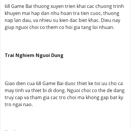
68 Game Bai thuong xuyen trien khai cac chuong trinh
khuyen mai hap dan nhu hoan tra tien cuoc, thuong
nap lan dau, va nhieu su kien dac biet khac. Dieu nay
giup nguoi choi co them co hoi gia tang loi nhuan.
Trai Nghiem Nguoi Dung
Giao dien cua 68 Game Bai duoc thiet ke toi uu cho ca
may tinh va thiet bi di dong. Nguoi choi co the de dang
truy cap va tham gia cac tro choi ma khong gap bat ky
tro ngai nao.