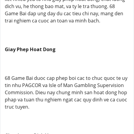
dich vu, he thong bao mat, va ty le tra thuong. 68
Game Bai dap ung day du cac tieu chi nay, mang den
trai nghiem ca cuoc an toan va minh bach.
Giay Phep Hoat Dong
68 Game Bai duoc cap phep boi cac to chuc quoc te uy
tin nhu PAGCOR va Isle of Man Gambling Supervision
Commission. Dieu nay chung minh san hoat dong hop
phap va tuan thu nghiem ngat cac quy dinh ve ca cuoc
truc tuyen.