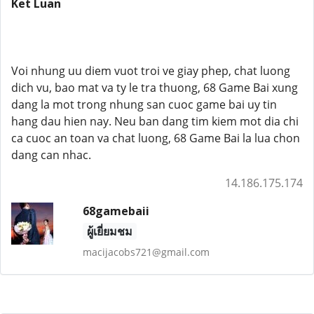
Ket Luan
Voi nhung uu diem vuot troi ve giay phep, chat luong
dich vu, bao mat va ty le tra thuong, 68 Game Bai xung
dang la mot trong nhung san cuoc game bai uy tin
hang dau hien nay. Neu ban dang tim kiem mot dia chi
ca cuoc an toan va chat luong, 68 Game Bai la lua chon
dang can nhac.
14.186.175.174
68gamebaii
ผู้เยี่ยมชม
macijacobs721@gmail.com