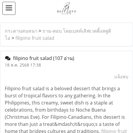
กระดานสนทนา
>
ถาม-ตอบ โดยเบสท์เลิฟเวดดิ้งสตูดิ
โอ
>
filipino fruit salad
filipino fruit salad
(107 อ่าน)
18 ส.ค. 2568 17:38
แจ้งลบ
Filipino fruit salad is a beloved dessert that brings a
burst of tropical flavors to any gathering. In the
Philippines, this creamy, sweet dish is a staple at
celebrations, from birthdays to Noche Buena
(Christmas Eve). For Filipino-Canadians, this dessert is
more than just a treat&mdash;it&rsquo;s a taste of
home that bridges cultures and traditions.
filipino fruit