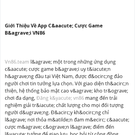
Giới Thiệu Về App C&aacute; Cược Game
B&agrave;i VN86
Vn86.team
l&agrave; một trong những ứng dụng
c&aacute; cược game b&agrave;i uy t&iacute;n
h&agrave;ng đầu tại Việt Nam, được đ&ocirc;ng đảo
người chơi tin tưởng lựa chọn. Với giao diện th&acirc;n
thiện, hệ thống bảo mật cao v&agrave; kho tr&ograve;
chơi đa dạng,
Đăng k&yacute; vn86
mang đến trải
nghiệm giải tr&iacute; chất lượng cho mọi đối tượng
người d&ugrave;ng. Đ&acirc;y kh&ocirc;ng chỉ
l&agrave; nơi thỏa m&atilde;n đam m&ecirc; c&aacute;
cược m&agrave; c&ograve;n l&agrave; điểm đến
l&yacute; tưởng để giao lưu, học hỏi từ cộng đồng