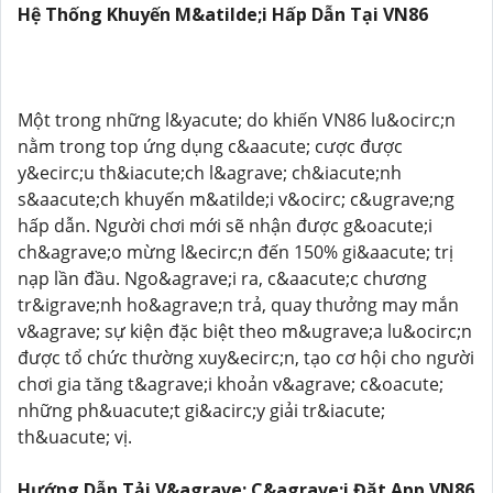
Hệ Thống Khuyến M&atilde;i Hấp Dẫn Tại VN86
Một trong những l&yacute; do khiến VN86 lu&ocirc;n
nằm trong top ứng dụng c&aacute; cược được
y&ecirc;u th&iacute;ch l&agrave; ch&iacute;nh
s&aacute;ch khuyến m&atilde;i v&ocirc; c&ugrave;ng
hấp dẫn. Người chơi mới sẽ nhận được g&oacute;i
ch&agrave;o mừng l&ecirc;n đến 150% gi&aacute; trị
nạp lần đầu. Ngo&agrave;i ra, c&aacute;c chương
tr&igrave;nh ho&agrave;n trả, quay thưởng may mắn
v&agrave; sự kiện đặc biệt theo m&ugrave;a lu&ocirc;n
được tổ chức thường xuy&ecirc;n, tạo cơ hội cho người
chơi gia tăng t&agrave;i khoản v&agrave; c&oacute;
những ph&uacute;t gi&acirc;y giải tr&iacute;
th&uacute; vị.
Hướng Dẫn Tải V&agrave; C&agrave;i Đặt App VN86