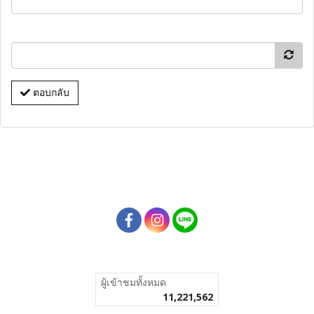
ตอบกลับ
ผู้เข้าชมวันนี้
28,028
Powered by
MakeWebEasy.com