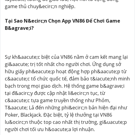
game thủ chuy&ecirc;n nghiệp.
Tại Sao N&ecirc;n Chọn App VN86 Để Chơi Game
B&agrave;i?
Sự kh&aacute;c biệt của VN86 nằm ở cam kết mang lại
gi&aacute; trị tốt nhất cho người chơi. Ứng dụng sở
hữu giấy ph&eacute;p hoạt động hợp ph&aacute;p từ
c&aacute;c tổ chức quốc tế, đảm bảo t&iacute;nh minh
bạch trong mọi giao dịch. Hệ thống game b&agrave;i
tại đ&acirc;y được cập nhật li&ecirc;n tục, từ
c&aacute;c tựa game truyền thống như Phỏm,
T&aacute; Lả đến những phi&ecirc;n bản hiện đại như
Poker, Blackjack. Đặc biệt, tỷ lệ thưởng tại VN86
lu&ocirc;n thuộc top cao nhất thị trường, gi&uacute;p
người chơi tối ưu h&oacute;a lợi nhuận.