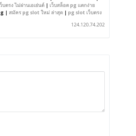
็บตรง ไม่ผ่านเอเย่นต์
|
เว็บสล็อต pg แตกง่าย
pg |
สมัคร pg slot ใหม่ ล่าสุด
|
pg slot เว็บตรง
124.120.74.202