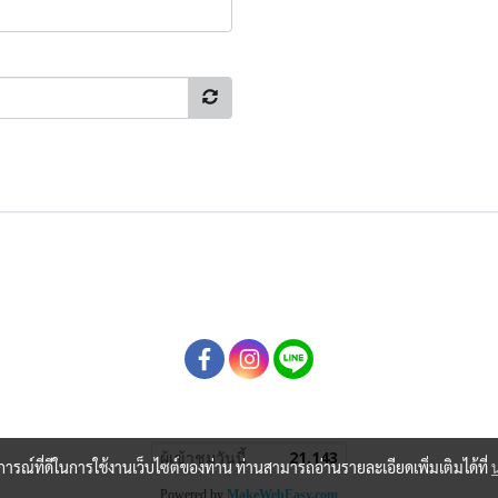
ผู้เข้าชมวันนี้
21,143
บการณ์ที่ดีในการใช้งานเว็บไซต์ของท่าน ท่านสามารถอ่านรายละเอียดเพิ่มเติมได้ที่
Powered by
MakeWebEasy.com