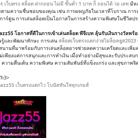
ot
เว็บตรง สล็อต ฝากถอน ไม่มี ขั้นต่ำ
1
บาท ก็ ถอนได้ วอ เลท
มีหล
ีมตามความชื่นชอบของคุณ เช่น การผจญภัยในเวลาที่โบราณ การสำร
การ์ตูน การเล่นสล็อตเป็นโอกาสในการสร้างความพิเศษในชีวิตป
Jazz
55 โอกาสที่ดีในการเข้าเล่นสล็อต พีจีเบท ลุ้นรับเงินรางวัลพร้
ยนรู้และพัฒนาทักษะ การเล่น
สล็อตเว็บตรงแตกง่ายไม่ล็อคยูส
2023
กสนานที่มาพร้อมกับการเล่นสล็อตอาจช่วยลดความเครียดและเพิ่ม
่เพียงแค่การสนุกและการทำเงิน เมื่อทำอย่างมีสุขและรับประสบการ
 ความตื่นเต้น ความพิเศษ ความสัมพันธ์ที่แข็งแกร่ง และสุขภาพจิตท
/h3>
 Jazz55
เว็บตรงแตกไว โบนัสทันใจทุกเกมส์