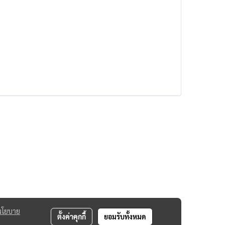
นโยบาย
ตั้งค่าคุกกี้
ยอมรับทั้งหมด