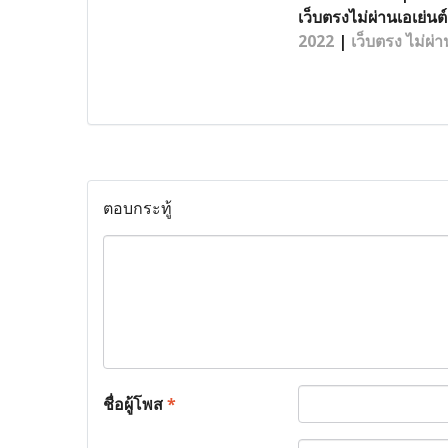
เว็บตรงไม่ผ่านเอเย่นต
2022
|
เว็บตรง ไม่ผ่า
ตอบกระทู้
ชื่อผู้โพส
*