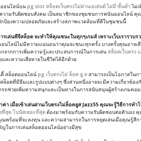
อตออนไลน์บน
pg slot
สล็อตเว็บตรงไม่ผ่านเอเย่นต์ ไม่มี ขั้นต่ำ
ไม่เ
ความรับผิดชอบสังคม เป็นสมาชิกของชุมชนการพนันออนไลน์ คุณ
เพื่อปกป้องความปลอดภัยและสร้างสภาพแวดล้อมที่ดีในชุมชนนี้
าการเล่นพีจีสล็อต จะทำให้คุณชนะในทุกๆเกมส์ เพราะเว็บเรารว
ไลน์ไม่มีความแน่นอนว่าคุณจะชนะทุกครั้ง บางครั้งคุณอาจเสียเงิน
นอกจากการเพิ่มความรู้และประสบการณ์ในการเล่น
สล็อตเว็บตรง แต
และความเสียหายในชีวิตได้อีกด้วย
ตี้ สล็อตออนไลน์
pg
เว็บตรงไม่ ล็อค ยู ส
สามารถเป็นโอกาสในการส
กมสล็อตที่มีธีมและรูปแบบต่างๆ ซึ่งส่วนหนึ่งอาจจะมีความเกี่ยวข้
รถช่วยเพิ่มความสนุกและเป็นทางในการสนับสนุนผู้สร้างเกมคอมมิว
่า เมื่อเข้าเล่นผ่านเว็บตรงไม่ล็อคยูส Jazz
55 คุณจะรู้วิธีการทำโ
ี่สุด โบนัสเยอะที่สุด
ต้องมาพร้อมกับความรับผิดชอบต่อตัวเอง ค
่คุณพร้อมที่จะลงทุน และความสามารถในการหยุดเล่นเมื่อคุณรู้สึก
ัญในการเล่นสล็อตออนไลน์อย่างมีสุข