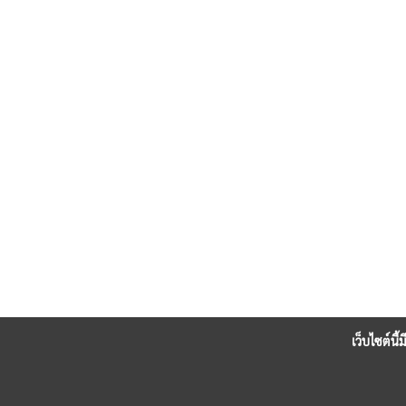
เว็บไซต์นี