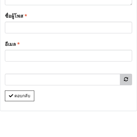
ชื่อผู้โพส
*
อีเมล
*
ตอบกลับ