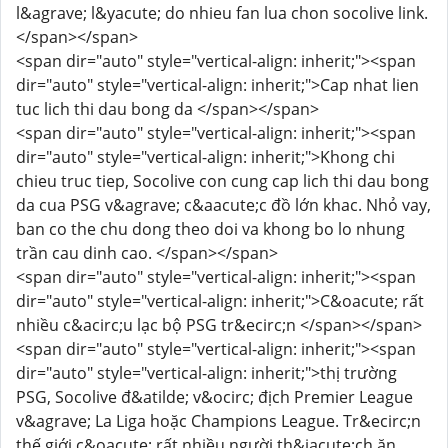
l&agrave; l&yacute; do nhieu fan lua chon socolive link.
</span></span>
<span dir="auto" style="vertical-align: inherit;"><span
dir="auto" style="vertical-align: inherit;">Cap nhat lien
tuc lich thi dau bong da </span></span>
<span dir="auto" style="vertical-align: inherit;"><span
dir="auto" style="vertical-align: inherit;">Khong chi
chieu truc tiep, Socolive con cung cap lich thi dau bong
da cua PSG v&agrave; c&aacute;c đồ lớn khac. Nhỏ vay,
ban co the chu dong theo doi va khong bo lo nhung
trần cau dinh cao. </span></span>
<span dir="auto" style="vertical-align: inherit;"><span
dir="auto" style="vertical-align: inherit;">C&oacute; rất
nhiều c&acirc;u lạc bộ PSG tr&ecirc;n </span></span>
<span dir="auto" style="vertical-align: inherit;"><span
dir="auto" style="vertical-align: inherit;">thị trường
PSG, Socolive đ&atilde; v&ocirc; địch Premier League
v&agrave; La Liga hoặc Champions League. Tr&ecirc;n
thế giới c&oacute; rất nhiều người th&iacute;ch ăn