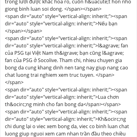
trong lưới được khắc hoa ro, cuốn h&uacute;t hon nho
giong binh luan soi dong. </span></span>
<span dir="auto" style="vertical-align: inherit;"><span
dir="auto" style="vertical-align: inherit;">Nếu bạn
</span></span>
<span dir="auto" style="vertical-align: inherit;"><span
dir="auto" style="vertical-align: inherit;">l&agrave; fan
của PSG tại Việt Nam th&igrave; bạn cũng l&agrave;
fan của PSG ở Socolive. Tham chi, nhieu chuyen gia
bong da cung khang dinh nen tang nay giup nang cao
chat luong trai nghiem xem truc tuyen. </span>
</span>
<span dir="auto" style="vertical-align: inherit;"><span
dir="auto" style="vertical-align: inherit;">Lua chơn
th&ocirc;ng minh cho fan bong da</span></span>
<span dir="auto" style="vertical-align: inherit;"><span
dir="auto" style="vertical-align: inherit;">Kh&ocirc;ng
chi dung lại o viec xem bong da, viec co binh luan chat
luong giup nguoi xem cam nhan trần đầu theo chiều