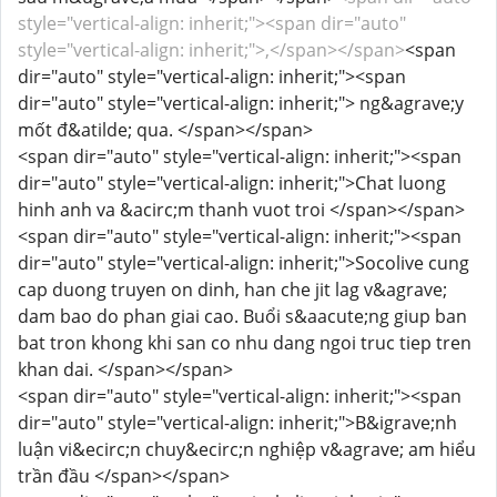
style="vertical-align: inherit;"><span dir="auto"
style="vertical-align: inherit;">,</span></span>
<span
dir="auto" style="vertical-align: inherit;"><span
dir="auto" style="vertical-align: inherit;"> ng&agrave;y
mốt đ&atilde; qua. </span></span>
<span dir="auto" style="vertical-align: inherit;"><span
dir="auto" style="vertical-align: inherit;">Chat luong
hinh anh va &acirc;m thanh vuot troi </span></span>
<span dir="auto" style="vertical-align: inherit;"><span
dir="auto" style="vertical-align: inherit;">Socolive cung
cap duong truyen on dinh, han che jit lag v&agrave;
dam bao do phan giai cao. Buổi s&aacute;ng giup ban
bat tron ​​khong khi san co nhu dang ngoi truc tiep tren
khan dai. </span></span>
<span dir="auto" style="vertical-align: inherit;"><span
dir="auto" style="vertical-align: inherit;">B&igrave;nh
luận vi&ecirc;n chuy&ecirc;n nghiệp v&agrave; am hiểu
trần đầu </span></span>