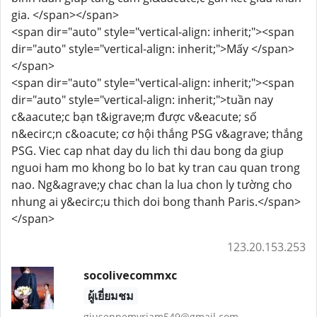
gia. </span></span>
<span dir="auto" style="vertical-align: inherit;"><span
dir="auto" style="vertical-align: inherit;">Mấy </span>
</span>
<span dir="auto" style="vertical-align: inherit;"><span
dir="auto" style="vertical-align: inherit;">tuần nay
c&aacute;c bạn t&igrave;m được v&eacute; số
n&ecirc;n c&oacute; cơ hội thắng PSG v&agrave; thắng
PSG. Viec cap nhat day du lich thi dau bong da giup
nguoi ham mo khong bo lo bat ky tran cau quan trong
nao. Ng&agrave;y chac chan la lua chon ly tường cho
nhung ai y&ecirc;u thich doi bong thanh Paris.</span>
</span>
123.20.153.253
socolivecommxc
ผู้เยี่ยมชม
giuseppemyriam549@gmail.com