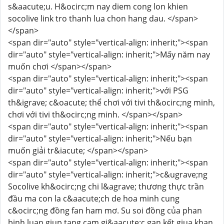
s&aacute;u. H&ocirc;m nay diem cong lon khien
socolive link tro thanh lua chon hang dau. </span>
</span>
<span dir="auto" style="vertical-align: inherit;"><span
dir="auto" style="vertical-align: inherit;">Mấy năm nay
muốn chơi </span></span>
<span dir="auto" style="vertical-align: inherit;"><span
dir="auto" style="vertical-align: inherit;">với PSG
th&igrave; c&oacute; thể chơi với tivi th&ocirc;ng minh,
chơi với tivi th&ocirc;ng minh. </span></span>
<span dir="auto" style="vertical-align: inherit;"><span
dir="auto" style="vertical-align: inherit;">Nếu bạn
muốn giải tr&iacute; </span></span>
<span dir="auto" style="vertical-align: inherit;"><span
dir="auto" style="vertical-align: inherit;">c&ugrave;ng
Socolive kh&ocirc;ng chi l&agrave; thương thực trần
đầu ma con la c&aacute;ch de hoa minh cung
c&ocirc;ng đồng fan ham mơ. Su soi đồng của phan
binh luan giup tang cam gi&aacute;c gan kết giua khan