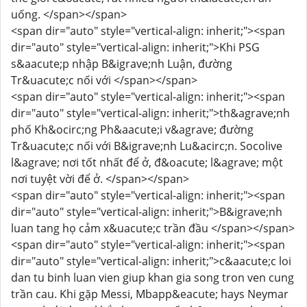
uống. </span></span>
<span dir="auto" style="vertical-align: inherit;"><span
dir="auto" style="vertical-align: inherit;">Khi PSG
s&aacute;p nhập B&igrave;nh Luận, đường
Tr&uacute;c nối với </span></span>
<span dir="auto" style="vertical-align: inherit;"><span
dir="auto" style="vertical-align: inherit;">th&agrave;nh
phố Kh&ocirc;ng Ph&aacute;i v&agrave; đường
Tr&uacute;c nối với B&igrave;nh Lu&acirc;n. Socolive
l&agrave; nơi tốt nhất để ở, đ&oacute; l&agrave; một
nơi tuyệt vời để ở. </span></span>
<span dir="auto" style="vertical-align: inherit;"><span
dir="auto" style="vertical-align: inherit;">B&igrave;nh
luan tang họ cảm x&uacute;c trần đầu </span></span>
<span dir="auto" style="vertical-align: inherit;"><span
dir="auto" style="vertical-align: inherit;">c&aacute;c loi
dan tu binh luan vien giup khan gia song tron ​​​​ven cung
trần cau. Khi gặp Messi, Mbapp&eacute; hays Neymar