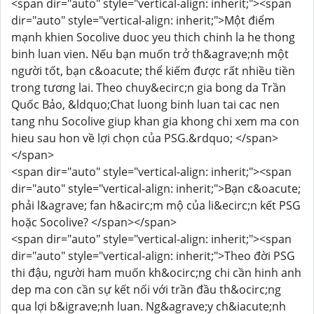
<span dir="auto" style="vertical-align: inherit;"><span
dir="auto" style="vertical-align: inherit;">Một điểm
mạnh khien Socolive duoc yeu thich chinh la he thong
binh luan vien. Nếu bạn muốn trở th&agrave;nh một
người tốt, bạn c&oacute; thể kiếm được rất nhiều tiền
trong tương lai. Theo chuy&ecirc;n gia bong da Trần
Quốc Bảo, &ldquo;Chat luong binh luan tai cac nen
tang nhu Socolive giup khan gia khong chi xem ma con
hieu sau hon về lợi chọn của PSG.&rdquo; </span>
</span>
<span dir="auto" style="vertical-align: inherit;"><span
dir="auto" style="vertical-align: inherit;">Bạn c&oacute;
phải l&agrave; fan h&acirc;m mộ của li&ecirc;n kết PSG
hoặc Socolive? </span></span>
<span dir="auto" style="vertical-align: inherit;"><span
dir="auto" style="vertical-align: inherit;">Theo đời PSG
thi đậu, người ham muốn kh&ocirc;ng chi cần hinh anh
dep ma con cần sự kết nối với trần đầu th&ocirc;ng
qua lợi b&igrave;nh luan. Ng&agrave;y ch&iacute;nh