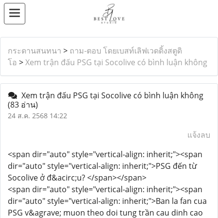
กระดานสนทนา
>
ถาม-ตอบ โดยเบสท์เลิฟเวดดิ้งสตูดิ
โอ
>
Xem trận đấu PSG tại Socolive có bình luận không
Xem trận đấu PSG tại Socolive có bình luận không
(83 อ่าน)
24 ส.ค. 2568 14:22
แจ้งลบ
<span dir="auto" style="vertical-align: inherit;"><span
dir="auto" style="vertical-align: inherit;">PSG đến từ
Socolive ở đ&acirc;u? </span></span>
<span dir="auto" style="vertical-align: inherit;"><span
dir="auto" style="vertical-align: inherit;">Ban la fan cua
PSG v&agrave; muon theo doi tung trần cau dinh cao