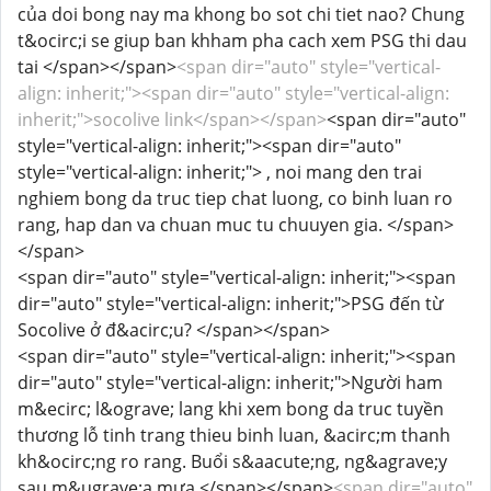
của doi bong nay ma khong bo sot chi tiet nao? Chung
t&ocirc;i se giup ban khham pha cach xem PSG thi dau
tai </span></span>
<span dir="auto" style="vertical-
align: inherit;"><span dir="auto" style="vertical-align:
inherit;">socolive link</span></span>
<span dir="auto"
style="vertical-align: inherit;"><span dir="auto"
style="vertical-align: inherit;"> , noi mang den trai
nghiem bong da truc tiep chat luong, co binh luan ro
rang, hap dan va chuan muc tu chuuyen gia. </span>
</span>
<span dir="auto" style="vertical-align: inherit;"><span
dir="auto" style="vertical-align: inherit;">PSG đến từ
Socolive ở đ&acirc;u? </span></span>
<span dir="auto" style="vertical-align: inherit;"><span
dir="auto" style="vertical-align: inherit;">Người ham
m&ecirc; l&ograve; lang khi xem bong da truc tuyền
thương lỗ tinh trang thieu binh luan, &acirc;m thanh
kh&ocirc;ng ro rang. Buổi s&aacute;ng, ng&agrave;y
sau m&ugrave;a mưa </span></span>
<span dir="auto"