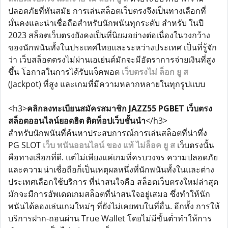
ปลอดภัยที่ทันสมัย การเล่นสล็อตเว็บตรงจึงเป็นทางเลือกที่
มั่นคงและน่าเชื่อถือสำหรับนักพนันทุกระดับ สำหรับ ในปี
2023 สล็อตเว็บตรงยังคงเป็นที่นิยมอย่างต่อเนื่องในวงกว้าง
ของนักพนันทั้งในประเทศไทยและระหว่างประเทศ เป็นที่รู้จัก
ว่า เว็บสล็อตตรงไม่ผ่านเอเย่นต์มักจะมีอัตราการจ่ายเงินที่สูง
ขึ้น โอกาสในการได้รับแจ็คพอต
เว็บตรงไม่ ล็อก ยู ส
(Jackpot) ที่สูง และเกมที่มีความหลากหลายในทุกรูปแบบ
<h3>
คลิกลงทะเบียนสมัครสมาชิก
JAZZ55 PGBET
เว็บตรง
สล็อตออนไลน์ยอดฮิต ติดท็อปเว็บชั้นนำ
</h3>
สำหรับนักพนันที่ค้นหาประสบการณ์การเล่นสล็อตที่น่าทึ่ง
PG SLOT
เว็บ พนันออนไลน์ ของ แท้ ไม่ล็อค ยู ส
เว็บตรงนั้น
คือทางเลือกที่ดี. แต่ไม่เพียงแค่เกมที่ครบวงจร ความปลอดภัย
และความน่าเชื่อถือก็เป็นเหตุผลหนึ่งที่นักพนันทั้งในและต่าง
ประเทศเลือกใช้บริการ ที่น่าสนใจคือ สล็อตเว็บตรงใหม่ล่าสุด
มักจะมีการอัพเดตเกมสล็อตที่น่าสนใจอยู่เสมอ ซึ่งทำให้นัก
พนันได้ลองเล่นเกมใหม่ๆ ที่ยังไม่เคยพบในที่อื่น. อีกทั้ง การให้
บริการฝาก-ถอนผ่าน True Wallet โดยไม่มีขั้นต่ำทำให้การ