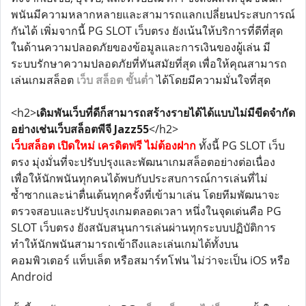
พนันมีความหลากหลายและสามารถแลกเปลี่ยนประสบการณ์
กันได้ เพิ่มจากนี้ PG SLOT เว็บตรง ยังเน้นให้บริการที่ดีที่สุด
ในด้านความปลอดภัยของข้อมูลและการเงินของผู้เล่น มี
ระบบรักษาความปลอดภัยที่ทันสมัยที่สุด เพื่อให้คุณสามารถ
เล่นเกมสล็อต
เว็บ สล็อต ขั้นต่ำ
ได้โดยมีความมั่นใจที่สุด
<h2>
เดิมพันเว็บที่ดีก็สามารถสร้างรายได้ได้แบบไม่มีขีดจำกัด
อย่างเช่นเว็บสล็อตพีจี
Jazz55
</h2>
เว็บสล็อต เปิดใหม่ เครดิตฟรี ไม่ต้องฝาก
ทั้งนี้ PG SLOT เว็บ
ตรง มุ่งมั่นที่จะปรับปรุงและพัฒนาเกมสล็อตอย่างต่อเนื่อง
เพื่อให้นักพนันทุกคนได้พบกับประสบการณ์การเล่นที่ไม่
ซ้ำซากและน่าตื่นเต้นทุกครั้งที่เข้ามาเล่น โดยทีมพัฒนาจะ
ตรวจสอบและปรับปรุงเกมตลอดเวลา หนึ่งในจุดเด่นคือ PG
SLOT เว็บตรง ยังสนับสนุนการเล่นผ่านทุกระบบปฏิบัติการ
ทำให้นักพนันสามารถเข้าถึงและเล่นเกมได้ทั้งบน
คอมพิวเตอร์ แท็บเล็ต หรือสมาร์ทโฟน ไม่ว่าจะเป็น iOS หรือ
Android