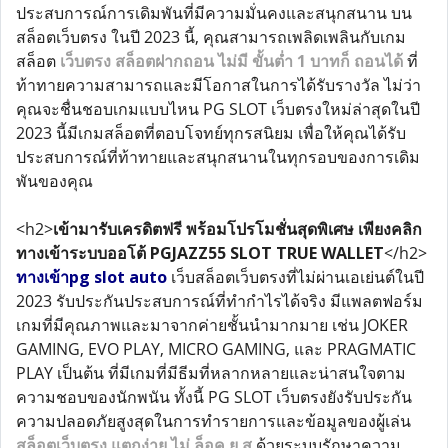
ประสบการณ์การเดิมพันที่มีความมั่นคงและสนุกสนาน บน
สล็อตเว็บตรง ในปี 2023 นี้, คุณสามารถเพลิดเพลินกับเกม
สล็อต
เว็บตรง สล็อตฝากถอน ไม่มี ขั้นต่ำ
1
บาทก็ ถอนได้
ที่
ท้าทายความสามารถและมีโอกาสในการได้รับรางวัล ไม่ว่า
คุณจะชื่นชอบเกมแบบไหน PG SLOT เว็บตรงใหม่ล่าสุดในปี
2023 นี้มีเกมสล็อตที่ตอบโจทย์ทุกรสนิยม เพื่อให้คุณได้รับ
ประสบการณ์ที่ท้าทายและสนุกสนานในทุกรอบของการเดิม
พันของคุณ
<h2>
เข้ามารับเครดิตฟรี พร้อมโปรโมชั่นสุดพิเศษ เพียงคลิก
ทางเข้าระบบออโต้
PGJAZZ55 SLOT TRUE WALLET
</h2>
ทางเข้า
pg slot auto
เว็บสล็อตเว็บตรงที่ไม่ผ่านเอเย่นต์ในปี
2023 รับประกันประสบการณ์ที่ทำกำไรได้จริง มีแพลตฟอร์ม
เกมที่มีคุณภาพและมาจากค่ายชั้นนำมากมาย เช่น JOKER
GAMING, EVO PLAY, MICRO GAMING, และ PRAGMATIC
PLAY เป็นต้น ที่มีเกมที่มีธีมที่หลากหลายและน่าสนใจตาม
ความชอบของนักพนัน ทั้งนี้ PG SLOT เว็บตรงยังรับประกัน
ความปลอดภัยสูงสุดในการทำรายการและข้อมูลของผู้เล่น
สล็อตเว็บตรง แตกง่าย ไม่ ล็อค ยู ส
ด้วยระบบรักษาความ