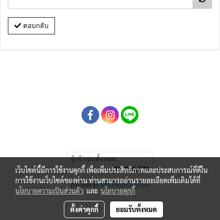
ตอบกลับ
ผู้เข้าชมทั้งหมด
11,256,621
เว็บไซต์นี้มีการใช้งานคุกกี้ เพื่อเพิ่มประสิทธิภาพและประสบการณ์ที่ดีใน
การใช้งานเว็บไซต์ของท่าน ท่านสามารถอ่านรายละเอียดเพิ่มเติมได้ที่
Powered by
MakeWebEasy.com
นโยบายความเป็นส่วนตัว
และ
นโยบายคุกกี้
ตั้งค่าคุกกี้
ยอมรับทั้งหมด