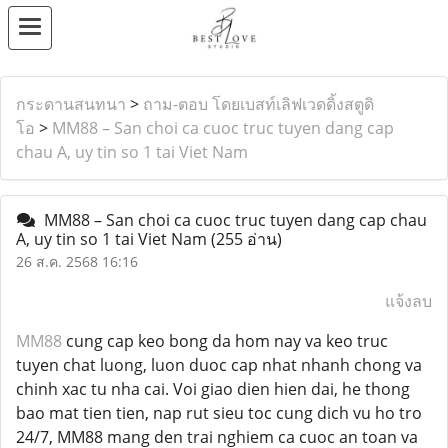
กระดานสนทนา
>
ถาม-ตอบ โดยเบสท์เลิฟเวดดิ้งสตูดิ
โอ
>
MM88 – San choi ca cuoc truc tuyen dang cap
chau A, uy tin so 1 tai Viet Nam
MM88 – San choi ca cuoc truc tuyen dang cap chau
A, uy tin so 1 tai Viet Nam
(255 อ่าน)
26 ส.ค. 2568 16:16
แจ้งลบ
MM88
cung cap keo bong da hom nay va keo truc
tuyen chat luong, luon duoc cap nhat nhanh chong va
chinh xac tu nha cai. Voi giao dien hien dai, he thong
bao mat tien tien, nap rut sieu toc cung dich vu ho tro
24/7, MM88 mang den trai nghiem ca cuoc an toan va