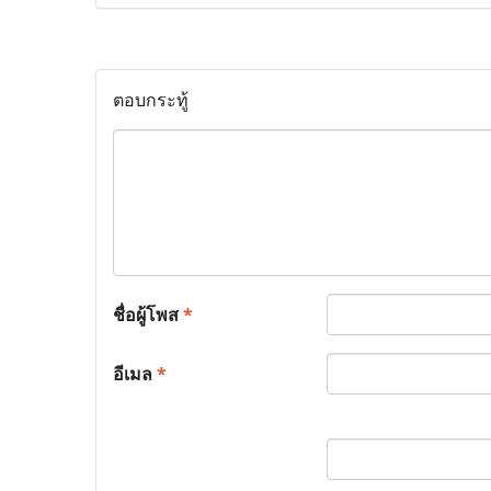
ตอบกระทู้
ชื่อผู้โพส
*
อีเมล
*