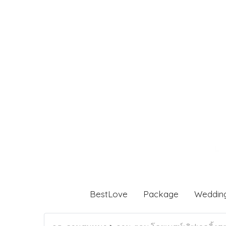
BestLove
Package
Weddin