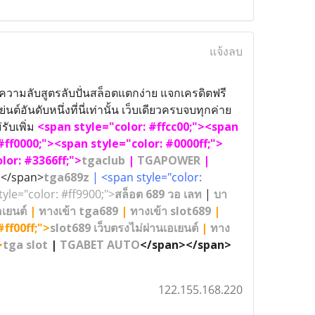
แจ้งลบ
ยความลับสูตรลับปั่นสล็อตแตกง่าย แจกเครดิตฟรี
ต์อันดับหนึ่งที่นี่เท่านั้น เว็บเดียวครบจบทุกค่าย
รับเพิ่ม
<span style="color: #ffcc00;"><span
#ff0000;"><span style="color: #0000ff;">
lor: #3366ff;">
tgaclub
|
TGAPOWER
|
>
</span>
tga689z
| <span style="color:
yle="color: #ff9900;">
สล็อต 689 วอ เลท
|
บา
อเยนต์
|
ทางเข้า tga689
|
ทางเข้า slot689
|
#ff00ff;">
slot689 เว็บตรงไม่ผ่านเอเยนต์
|
ทาง
>
tga slot
|
TGABET AUTO
</span>
</span>
122.155.168.220