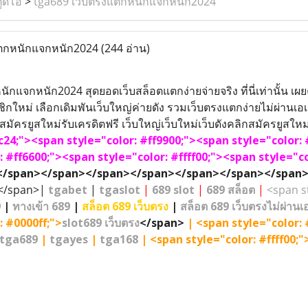
ูดิโอ
>
tga689 เว็บตรงแตกหนักแจกหนัก2024
ตกหนักแจกหนัก2024
(244 อ่าน)
ักแจกหนัก2024 สุดยอดเว็บสล็อตแตกง่ายจ่ายจริง ที่นี่เท่านั้น เผ
ิกใหม่ เลือกเดิมพันเว็บใหญ่ค่ายดัง รวมเว็บตรงแตกง่ายไม่ผ่านเอเย่น
์สมัครยูสใหม่รับเครดิตฟรี เว็บใหญ่เว็บใหม่เว็บดังคลิกสมัครยูสใหม่
c24;"><span style="color: #ff9900;"><span style="color: 
: #ff6600;"><span style="color: #ffff00;"><span style="co
</span></span></span></span></span></span></span
</span>|
tgabet
|
tgaslot
|
689
slot
|
689 สล็อต
|
<span st
9
|
ทางเข้า 689
|
สล็อต 689 เว็บตรง
|
สล็อต 689 เว็บตรงไม่ผ่านเ
: #0000ff;">
slot689 เว็บตรง
</span>
|
<span style="color: 
 tga689
|
tgayes
|
tga168
| <span style="color: #ffff00;"