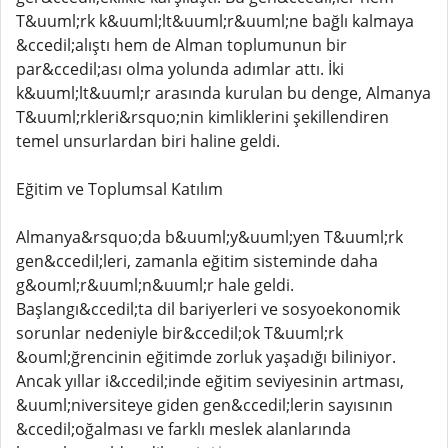
T&uuml;rk k&uuml;lt&uuml;r&uuml;ne bağlı kalmaya
&ccedil;alıştı hem de Alman toplumunun bir
par&ccedil;ası olma yolunda adımlar attı. İki
k&uuml;lt&uuml;r arasında kurulan bu denge, Almanya
T&uuml;rkleri&rsquo;nin kimliklerini şekillendiren
temel unsurlardan biri haline geldi.
Eğitim ve Toplumsal Katılım
Almanya&rsquo;da b&uuml;y&uuml;yen T&uuml;rk
gen&ccedil;leri, zamanla eğitim sisteminde daha
g&ouml;r&uuml;n&uuml;r hale geldi.
Başlangı&ccedil;ta dil bariyerleri ve sosyoekonomik
sorunlar nedeniyle bir&ccedil;ok T&uuml;rk
&ouml;ğrencinin eğitimde zorluk yaşadığı biliniyor.
Ancak yıllar i&ccedil;inde eğitim seviyesinin artması,
&uuml;niversiteye giden gen&ccedil;lerin sayısının
&ccedil;oğalması ve farklı meslek alanlarında