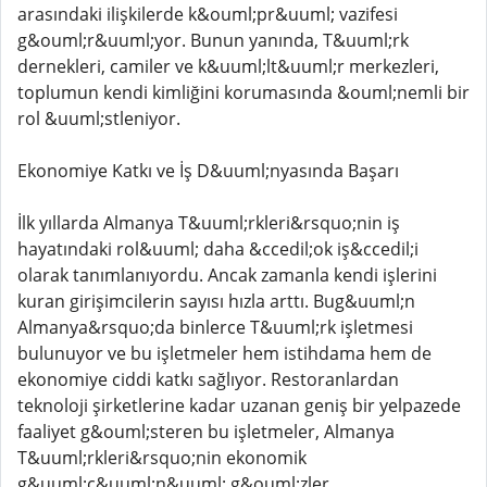
arasındaki ilişkilerde k&ouml;pr&uuml; vazifesi
g&ouml;r&uuml;yor. Bunun yanında, T&uuml;rk
dernekleri, camiler ve k&uuml;lt&uuml;r merkezleri,
toplumun kendi kimliğini korumasında &ouml;nemli bir
rol &uuml;stleniyor.
Ekonomiye Katkı ve İş D&uuml;nyasında Başarı
İlk yıllarda Almanya T&uuml;rkleri&rsquo;nin iş
hayatındaki rol&uuml; daha &ccedil;ok iş&ccedil;i
olarak tanımlanıyordu. Ancak zamanla kendi işlerini
kuran girişimcilerin sayısı hızla arttı. Bug&uuml;n
Almanya&rsquo;da binlerce T&uuml;rk işletmesi
bulunuyor ve bu işletmeler hem istihdama hem de
ekonomiye ciddi katkı sağlıyor. Restoranlardan
teknoloji şirketlerine kadar uzanan geniş bir yelpazede
faaliyet g&ouml;steren bu işletmeler, Almanya
T&uuml;rkleri&rsquo;nin ekonomik
g&uuml;c&uuml;n&uuml; g&ouml;zler