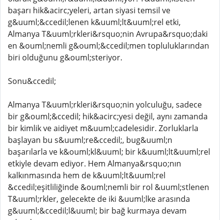
başarı hik&acirc;yeleri, artan siyasi temsil ve
g&uuml;&ccedil;lenen k&uuml;lt&uuml;rel etki,
Almanya T&uuml;rkleri&rsquo;nin Avrupa&rsquo;daki
en &ouml;nemli g&ouml;&ccedil;men topluluklarından
biri olduğunu g&ouml;steriyor.
Sonu&ccedil;
Almanya T&uuml;rkleri&rsquo;nin yolculuğu, sadece
bir g&ouml;&ccedil; hik&acirc;yesi değil, aynı zamanda
bir kimlik ve aidiyet m&uuml;cadelesidir. Zorluklarla
başlayan bu s&uuml;re&ccedil;, bug&uuml;n
başarılarla ve k&ouml;kl&uuml; bir k&uuml;lt&uuml;rel
etkiyle devam ediyor. Hem Almanya&rsquo;nın
kalkınmasında hem de k&uuml;lt&uuml;rel
&ccedil;eşitliliğinde &ouml;nemli bir rol &uuml;stlenen
T&uuml;rkler, gelecekte de iki &uuml;lke arasında
g&uuml;&ccedil;l&uuml; bir bağ kurmaya devam