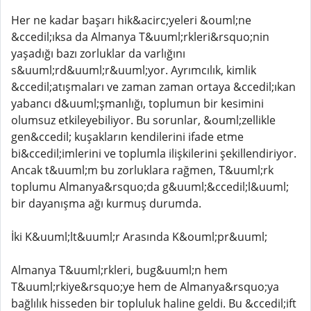
Her ne kadar başarı hik&acirc;yeleri &ouml;ne
&ccedil;ıksa da Almanya T&uuml;rkleri&rsquo;nin
yaşadığı bazı zorluklar da varlığını
s&uuml;rd&uuml;r&uuml;yor. Ayrımcılık, kimlik
&ccedil;atışmaları ve zaman zaman ortaya &ccedil;ıkan
yabancı d&uuml;şmanlığı, toplumun bir kesimini
olumsuz etkileyebiliyor. Bu sorunlar, &ouml;zellikle
gen&ccedil; kuşakların kendilerini ifade etme
bi&ccedil;imlerini ve toplumla ilişkilerini şekillendiriyor.
Ancak t&uuml;m bu zorluklara rağmen, T&uuml;rk
toplumu Almanya&rsquo;da g&uuml;&ccedil;l&uuml;
bir dayanışma ağı kurmuş durumda.
İki K&uuml;lt&uuml;r Arasında K&ouml;pr&uuml;
Almanya T&uuml;rkleri, bug&uuml;n hem
T&uuml;rkiye&rsquo;ye hem de Almanya&rsquo;ya
bağlılık hisseden bir topluluk haline geldi. Bu &ccedil;ift