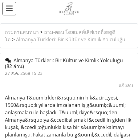
กระดานสนทนา
>
ถาม-ตอบ โดยเบสท์เลิฟเวดดิ้งสตูดิ
โอ
>
Almanya Türkleri: Bir Kültür ve Kimlik Yolculuğu
Almanya Türkleri: Bir Kültür ve Kimlik Yolculuğu
(82 อ่าน)
27 ส.ค. 2568 15:23
แจ้งลบ
Almanya T&uuml;rkleri&rsquo;nin hik&acirc;yesi,
1960&rsquo;lı yıllarda imzalanan iş g&uuml;c&uuml;
anlaşmaları ile başladı. T&uuml;rkiye&rsquo;den
Almanya&rsquo;ya &ccedil;alışmak i&ccedil;in giden ilk
kuşak, &ccedil;oğunlukla kısa bir s&uuml;re kalmayı
planlamıştı. Fakat zamanla bu g&ouml;&ccedil; dalgası