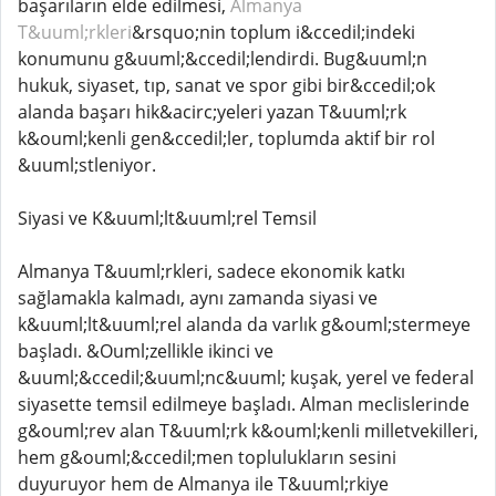
başarıların elde edilmesi,
Almanya
T&uuml;rkleri
&rsquo;nin toplum i&ccedil;indeki
konumunu g&uuml;&ccedil;lendirdi. Bug&uuml;n
hukuk, siyaset, tıp, sanat ve spor gibi bir&ccedil;ok
alanda başarı hik&acirc;yeleri yazan T&uuml;rk
k&ouml;kenli gen&ccedil;ler, toplumda aktif bir rol
&uuml;stleniyor.
Siyasi ve K&uuml;lt&uuml;rel Temsil
Almanya T&uuml;rkleri, sadece ekonomik katkı
sağlamakla kalmadı, aynı zamanda siyasi ve
k&uuml;lt&uuml;rel alanda da varlık g&ouml;stermeye
başladı. &Ouml;zellikle ikinci ve
&uuml;&ccedil;&uuml;nc&uuml; kuşak, yerel ve federal
siyasette temsil edilmeye başladı. Alman meclislerinde
g&ouml;rev alan T&uuml;rk k&ouml;kenli milletvekilleri,
hem g&ouml;&ccedil;men toplulukların sesini
duyuruyor hem de Almanya ile T&uuml;rkiye