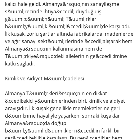
kalıcı hale geldi. Almanya&rsquo;nın sanayileşme
s&uuml;recinde ihtiya&ccedil; duyduğu iş
g&uuml;c&uuml;n&uuml; T&uuml;rkler
b&uuml;y&uuml;k &ouml;l&ccedil;&uuml;de karşıladı.
İlk kuşak, zorlu şartlar altında fabrikalarda, madenlerde
ve ağır sanayi sekt&ouml;rlerinde &ccedil;alışarak hem
Almanya&rsquo;nın kalkınmasına hem de
T&uuml;rkiye&rsquo;deki ailelerinin ge&ccedil;imine
katkı sağladı.
Kimlik ve Aidiyet M&uuml;cadelesi
Almanya T&uuml;rkleri&rsquo;nin en dikkat
&ccedil;ekici y&ouml;nlerinden biri, kimlik ve aidiyet
arayışıdır. İlk kuşak genellikle memleketlerine geri
d&ouml;nme hayaliyle yaşarken, sonraki kuşaklar
Almanya&rsquo;da doğup
b&uuml;y&uuml;d&uuml;kleri i&ccedil;in farklı bir
ger&ccedil;eklikle karşılaştı. Bu gen&ccedil;ler hem