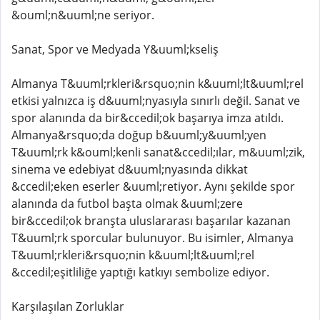
&ouml;n&uuml;ne seriyor.
Sanat, Spor ve Medyada Y&uuml;kseliş
Almanya T&uuml;rkleri&rsquo;nin k&uuml;lt&uuml;rel
etkisi yalnızca iş d&uuml;nyasıyla sınırlı değil. Sanat ve
spor alanında da bir&ccedil;ok başarıya imza atıldı.
Almanya&rsquo;da doğup b&uuml;y&uuml;yen
T&uuml;rk k&ouml;kenli sanat&ccedil;ılar, m&uuml;zik,
sinema ve edebiyat d&uuml;nyasında dikkat
&ccedil;eken eserler &uuml;retiyor. Aynı şekilde spor
alanında da futbol başta olmak &uuml;zere
bir&ccedil;ok branşta uluslararası başarılar kazanan
T&uuml;rk sporcular bulunuyor. Bu isimler, Almanya
T&uuml;rkleri&rsquo;nin k&uuml;lt&uuml;rel
&ccedil;eşitliliğe yaptığı katkıyı sembolize ediyor.
Karşılaşılan Zorluklar