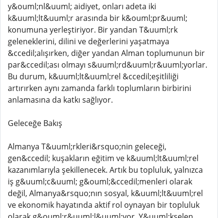
y&ouml;nl&uuml; aidiyet, onları adeta iki
k&uuml;lt&uuml;r arasında bir k&ouml;pr&uuml;
konumuna yerleştiriyor. Bir yandan T&uuml;rk
geleneklerini, dilini ve değerlerini yaşatmaya
&ccedil;alışırken, diğer yandan Alman toplumunun bir
par&ccedil;ası olmayı s&uuml;rd&uuml;r&uuml;yorlar.
Bu durum, k&uuml;lt&uuml;rel &ccedil;eşitliliği
artırırken aynı zamanda farklı toplumların birbirini
anlamasına da katkı sağlıyor.
Geleceğe Bakış
Almanya T&uuml;rkleri&rsquo;nin geleceği,
gen&ccedil; kuşakların eğitim ve k&uuml;lt&uuml;rel
kazanımlarıyla şekillenecek. Artık bu topluluk, yalnızca
iş g&uuml;c&uuml; g&ouml;&ccedil;menleri olarak
değil, Almanya&rsquo;nın sosyal, k&uuml;lt&uuml;rel
ve ekonomik hayatında aktif rol oynayan bir topluluk
olarak g&ouml;r&uuml;l&uuml;yor. Y&uuml;kselen