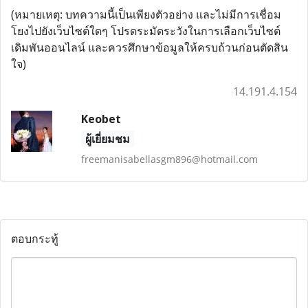
(หมายเหตุ: บทความนี้เป็นเพียงตัวอย่าง และไม่มีการเชื่อม
โยงไปยังเว็บไซต์ใดๆ โปรดระมัดระวังในการเลือกเว็บไซต์
เดิมพันออนไลน์ และควรศึกษาข้อมูลให้ครบถ้วนก่อนตัดสิน
ใจ)
14.191.4.154
Keobet
ผู้เยี่ยมชม
freemanisabellasgm896@hotmail.com
ตอบกระทู้