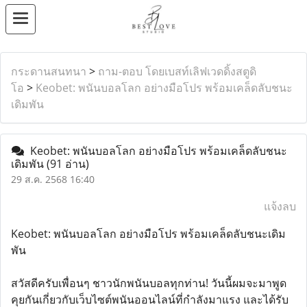
กระดานสนทนา
>
ถาม-ตอบ โดยเบสท์เลิฟเวดดิ้งสตูดิ
โอ
>
Keobet: พนันบอลโลก อย่างมือโปร พร้อมเคล็ดลับชนะ
เดิมพัน
Keobet: พนันบอลโลก อย่างมือโปร พร้อมเคล็ดลับชนะ
เดิมพัน
(91 อ่าน)
29 ส.ค. 2568 16:40
แจ้งลบ
Keobet: พนันบอลโลก อย่างมือโปร พร้อมเคล็ดลับชนะเดิม
พัน
สวัสดีครับเพื่อนๆ ชาวนักพนันบอลทุกท่าน! วันนี้ผมจะมาพูด
คุยกันเกี่ยวกับเว็บไซต์พนันออนไลน์ที่กำลังมาแรง และได้รับ