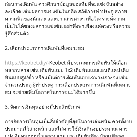
ก่อนวางเดิมพัน ควรศึกษาข้อมูลของทีมที่จะแข่งขันอย่าง
ละเอียด เช่น ผลการแข่งขันในอดีต สถิติการทำประตู สภาพ
ความฟิตของนักเตะ และข่าวสารต่างๆ เพื่อวิเคราะห์ความ
เป็นไปได้ของผลการแข่งขัน อย่าพึ่งพาเพียงแค่ดวงหรือความ
รู้สึกส่วนตัว
2. เลือกประเภทการเดิมพันที่เหมาะสม:
https://keobet.diy/
-Keobet มีประเภทการเดิมพันให้เลือก
หลากหลาย เช่น เดิมพันแบบ 1x2 เดิมพันแบบแฮนดิแคป เดิม
พันแบบสูง/ต่ำ หรือแม้แต่การเดิมพันแบบเฉพาะเจาะจง เช่น
จำนวนประตู ผู้ทำประตู การเลือกประเภทการเดิมพันที่เหมาะ
สม จะช่วยเพิ่มโอกาสในการชนะได้มากขึ้น
3. จัดการเงินทุนอย่างมีประสิทธิภาพ:
การจัดการเงินทุนเป็นสิ่งสำคัญที่สุดในการเล่นพนัน ควรตั้งงบ
ประมาณไว้ล่วงหน้า และไม่ควรใช้เงินเกินงบประมาณ ควร
แบ่งเงินทุนออกเป็นหลายส่วน และเดิมพันทีละน้อย เพื่อลด