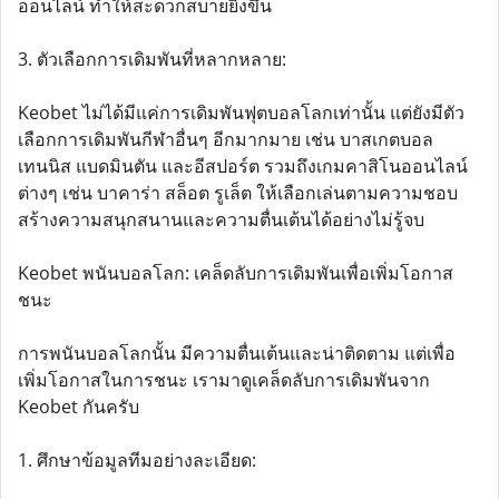
ออนไลน์ ทำให้สะดวกสบายยิ่งขึ้น
3. ตัวเลือกการเดิมพันที่หลากหลาย:
Keobet ไม่ได้มีแค่การเดิมพันฟุตบอลโลกเท่านั้น แต่ยังมีตัว
เลือกการเดิมพันกีฬาอื่นๆ อีกมากมาย เช่น บาสเกตบอล
เทนนิส แบดมินตัน และอีสปอร์ต รวมถึงเกมคาสิโนออนไลน์
ต่างๆ เช่น บาคาร่า สล็อต รูเล็ต ให้เลือกเล่นตามความชอบ
สร้างความสนุกสนานและความตื่นเต้นได้อย่างไม่รู้จบ
Keobet พนันบอลโลก: เคล็ดลับการเดิมพันเพื่อเพิ่มโอกาส
ชนะ
การพนันบอลโลกนั้น มีความตื่นเต้นและน่าติดตาม แต่เพื่อ
เพิ่มโอกาสในการชนะ เรามาดูเคล็ดลับการเดิมพันจาก
Keobet กันครับ
1. ศึกษาข้อมูลทีมอย่างละเอียด: