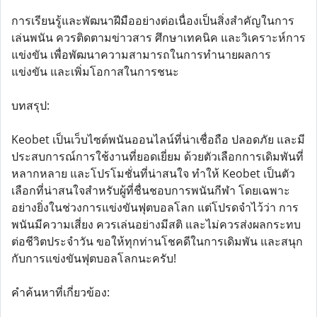
การเรียนรู้และพัฒนาฝีมืออย่างต่อเนื่องเป็นสิ่งสำคัญในการ
เล่นพนัน ควรติดตามข่าวสาร ศึกษาเทคนิค และวิเคราะห์การ
แข่งขัน เพื่อพัฒนาความสามารถในการทำนายผลการ
แข่งขัน และเพิ่มโอกาสในการชนะ
บทสรุป:
Keobet เป็นเว็บไซต์พนันออนไลน์ที่น่าเชื่อถือ ปลอดภัย และมี
ประสบการณ์การใช้งานที่ยอดเยี่ยม ด้วยตัวเลือกการเดิมพันที่
หลากหลาย และโปรโมชั่นที่น่าสนใจ ทำให้ Keobet เป็นตัว
เลือกที่น่าสนใจสำหรับผู้ที่ชื่นชอบการพนันกีฬา โดยเฉพาะ
อย่างยิ่งในช่วงการแข่งขันฟุตบอลโลก แต่โปรดจำไว้ว่า การ
พนันมีความเสี่ยง ควรเล่นอย่างมีสติ และไม่ควรส่งผลกระทบ
ต่อชีวิตประจำวัน ขอให้ทุกท่านโชคดีในการเดิมพัน และสนุก
กับการแข่งขันฟุตบอลโลกนะครับ!
คำค้นหาที่เกี่ยวข้อง: