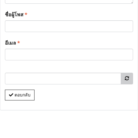
ชื่อผู้โพส
*
อีเมล
*
ตอบกลับ