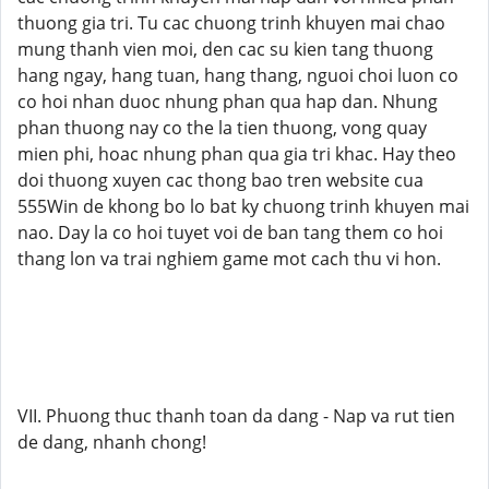
thuong gia tri. Tu cac chuong trinh khuyen mai chao
mung thanh vien moi, den cac su kien tang thuong
hang ngay, hang tuan, hang thang, nguoi choi luon co
co hoi nhan duoc nhung phan qua hap dan. Nhung
phan thuong nay co the la tien thuong, vong quay
mien phi, hoac nhung phan qua gia tri khac. Hay theo
doi thuong xuyen cac thong bao tren website cua
555Win de khong bo lo bat ky chuong trinh khuyen mai
nao. Day la co hoi tuyet voi de ban tang them co hoi
thang lon va trai nghiem game mot cach thu vi hon.
VII. Phuong thuc thanh toan da dang - Nap va rut tien
de dang, nhanh chong!