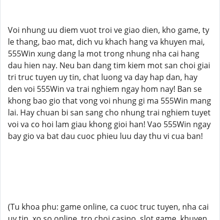
Voi nhung uu diem vuot troi ve giao dien, kho game, ty
le thang, bao mat, dich vu khach hang va khuyen mai,
555Win xung dang la mot trong nhung nha cai hang
dau hien nay. Neu ban dang tim kiem mot san choi giai
tri truc tuyen uy tin, chat luong va day hap dan, hay
den voi 555Win va trai nghiem ngay hom nay! Ban se
khong bao gio that vong voi nhung gi ma 555Win mang
lai. Hay chuan bi san sang cho nhung trai nghiem tuyet
voi va co hoi lam giau khong gioi han! Vao 555Win ngay
bay gio va bat dau cuoc phieu luu day thu vi cua ban!
(Tu khoa phu: game online, ca cuoc truc tuyen, nha cai
uy tin, xo so online, tro choi casino, slot game, khuyen