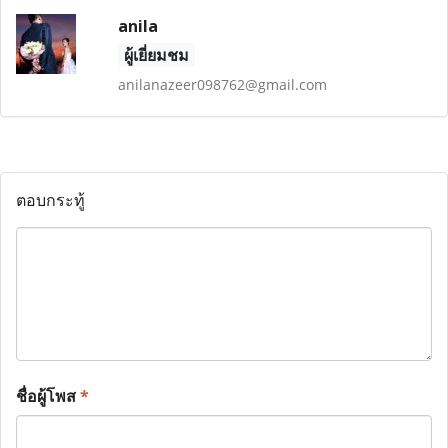
anila
ผู้เยี่ยมชม
anilanazeer098762@gmail.com
ตอบกระทู้
ชื่อผู้โพส
*