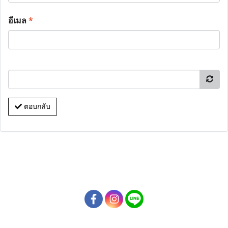
อีเมล
*
ตอบกลับ