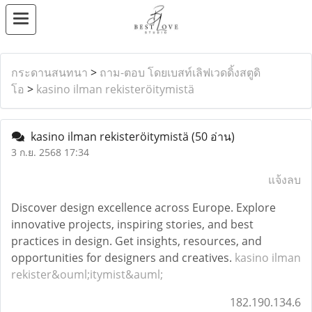
กระดานสนทนา
>
ถาม-ตอบ โดยเบสท์เลิฟเวดดิ้งสตูดิ
โอ
>
kasino ilman rekisteröitymistä
kasino ilman rekisteröitymistä
(50 อ่าน)
3 ก.ย. 2568 17:34
แจ้งลบ
Discover design excellence across Europe. Explore
innovative projects, inspiring stories, and best
practices in design. Get insights, resources, and
opportunities for designers and creatives.
kasino ilman
rekister&ouml;itymist&auml;
182.190.134.6