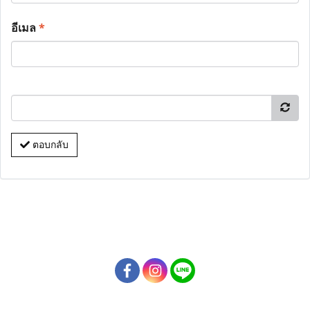
อีเมล
*
ตอบกลับ