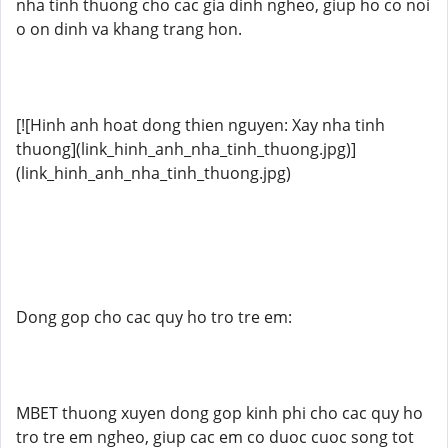
nha tinh thuong cho cac gia dinh ngheo, giup ho co noi
o on dinh va khang trang hon.
[![Hinh anh hoat dong thien nguyen: Xay nha tinh
thuong](link_hinh_anh_nha_tinh_thuong.jpg)]
(link_hinh_anh_nha_tinh_thuong.jpg)
Dong gop cho cac quy ho tro tre em:
MBET thuong xuyen dong gop kinh phi cho cac quy ho
tro tre em ngheo, giup cac em co duoc cuoc song tot