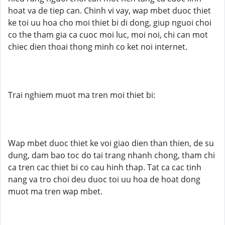
hoat va de tiep can. Chinh vi vay, wap mbet duoc thiet
ke toi uu hoa cho moi thiet bi di dong, giup nguoi choi
co the tham gia ca cuoc moi luc, moi noi, chi can mot
chiec dien thoai thong minh co ket noi internet.
Trai nghiem muot ma tren moi thiet bi:
Wap mbet duoc thiet ke voi giao dien than thien, de su
dung, dam bao toc do tai trang nhanh chong, tham chi
ca tren cac thiet bi co cau hinh thap. Tat ca cac tinh
nang va tro choi deu duoc toi uu hoa de hoat dong
muot ma tren wap mbet.