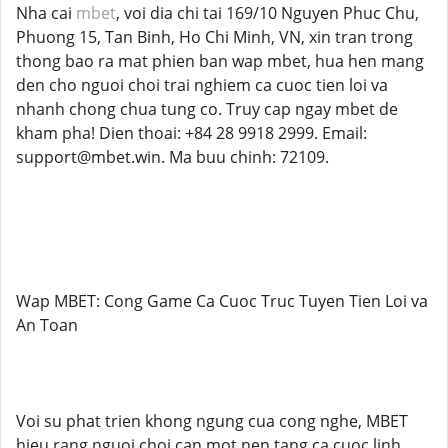
Nha cai
mbet
, voi dia chi tai 169/10 Nguyen Phuc Chu,
Phuong 15, Tan Binh, Ho Chi Minh, VN, xin tran trong
thong bao ra mat phien ban wap mbet, hua hen mang
den cho nguoi choi trai nghiem ca cuoc tien loi va
nhanh chong chua tung co. Truy cap ngay mbet de
kham pha! Dien thoai: +84 28 9918 2999. Email:
support@mbet.win. Ma buu chinh: 72109.
Wap MBET: Cong Game Ca Cuoc Truc Tuyen Tien Loi va
An Toan
Voi su phat trien khong ngung cua cong nghe, MBET
hieu rang nguoi choi can mot nen tang ca cuoc linh