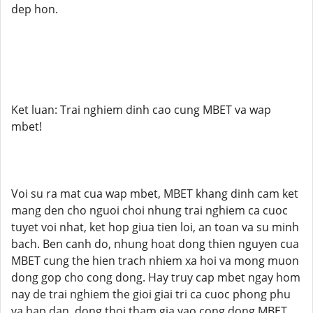
dep hon.
Ket luan: Trai nghiem dinh cao cung MBET va wap
mbet!
Voi su ra mat cua wap mbet, MBET khang dinh cam ket
mang den cho nguoi choi nhung trai nghiem ca cuoc
tuyet voi nhat, ket hop giua tien loi, an toan va su minh
bach. Ben canh do, nhung hoat dong thien nguyen cua
MBET cung the hien trach nhiem xa hoi va mong muon
dong gop cho cong dong. Hay truy cap mbet ngay hom
nay de trai nghiem the gioi giai tri ca cuoc phong phu
va hap dan, dong thoi tham gia vao cong dong MBET