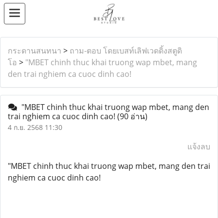
กระดานสนทนา
>
ถาม-ตอบ โดยเบสท์เลิฟเวดดิ้งสตูดิ
โอ
>
"MBET chinh thuc khai truong wap mbet, mang
den trai nghiem ca cuoc dinh cao!
"MBET chinh thuc khai truong wap mbet, mang den
trai nghiem ca cuoc dinh cao!
(90 อ่าน)
4 ก.ย. 2568 11:30
แจ้งลบ
"MBET chinh thuc khai truong wap mbet, mang den trai
nghiem ca cuoc dinh cao!