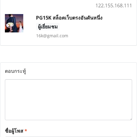
122.155.168.111
PG15K สล็อตเว็บตรงอันดันหนึ่ง
ผู้เยี่ยมชม
16k@gmail.com
ตอบกระทู้
ชื่อผู้โพส
*