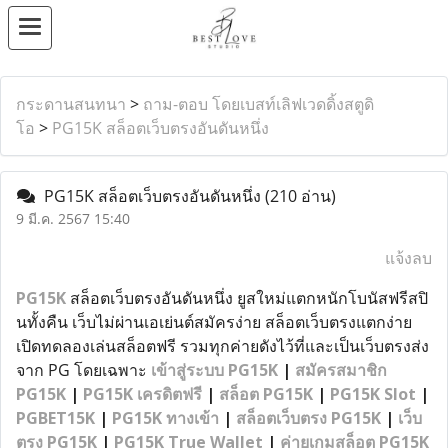
กระดานสนทนา
>
ถาม-ตอบ โดยเบสท์เลิฟเวดดิ้งสตูดิ
โอ
>
PG15K สล็อตเว็บตรงอันดันหนึ่ง
PG15K สล็อตเว็บตรงอันดันหนึ่ง
(210 อ่าน)
9 มี.ค. 2567 15:40
แจ้งลบ
PG15K
สล็อตเว็บตรงอันดันหนึ่ง ยูสใหม่แตกหนักโบนัสฟรีสปิ
นทั้งคืน เว็บไม่ผ่านเอเย่นต์สมัครง่าย สล็อตเว็บตรงแตกง่าย
เปิดทดลองเล่นสล็อตฟรี รวมทุกค่ายดังไว้ที่และเป็นเว็บตรงส่ง
จาก PG โดยเฉพาะ
เข้าสู่ระบบ PG15K
|
สมัครสมาชิก
PG15K
|
PG15K เครดิตฟรี
|
สล็อต PG15K
|
PG15K Slot
|
PGBET15K
|
PG15K ทางเข้า
|
สล็อตเว็บตรง PG15K
|
เว็บ
ตรง PG15K
|
PG15K True Wallet
|
ค่ายเกมสล็อต PG15K