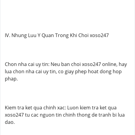
IV. Nhung Luu Y Quan Trong Khi Choi xoso247
Chon nha cai uy tin: Neu ban choi xoso247 online, hay
lua chon nha cai uy tin, co giay phep hoat dong hop
phap.
Kiem tra ket qua chinh xac: Luon kiem tra ket qua
xoso247 tu cac nguon tin chinh thong de tranh bi lua
dao.