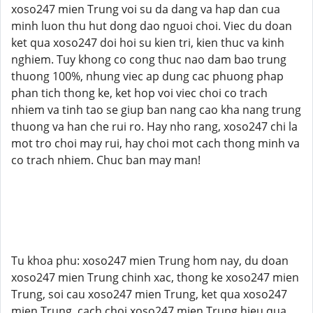
xoso247 mien Trung voi su da dang va hap dan cua
minh luon thu hut dong dao nguoi choi. Viec du doan
ket qua xoso247 doi hoi su kien tri, kien thuc va kinh
nghiem. Tuy khong co cong thuc nao dam bao trung
thuong 100%, nhung viec ap dung cac phuong phap
phan tich thong ke, ket hop voi viec choi co trach
nhiem va tinh tao se giup ban nang cao kha nang trung
thuong va han che rui ro. Hay nho rang, xoso247 chi la
mot tro choi may rui, hay choi mot cach thong minh va
co trach nhiem. Chuc ban may man!
Tu khoa phu: xoso247 mien Trung hom nay, du doan
xoso247 mien Trung chinh xac, thong ke xoso247 mien
Trung, soi cau xoso247 mien Trung, ket qua xoso247
mien Trung, cach choi xoso247 mien Trung hieu qua,