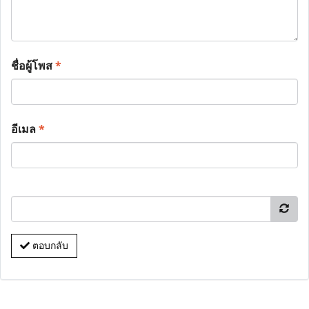
ชื่อผู้โพส
*
อีเมล
*
ตอบกลับ