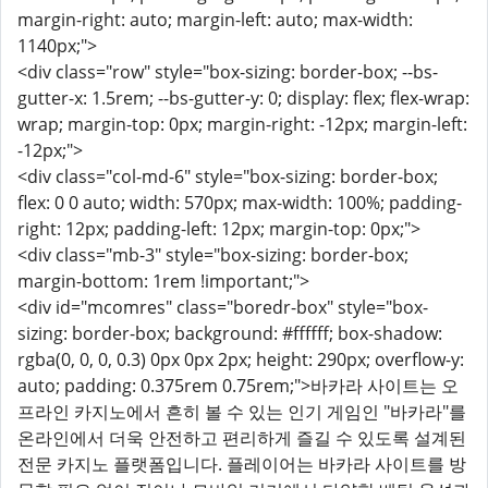
margin-right: auto; margin-left: auto; max-width:
1140px;">
<div class="row" style="box-sizing: border-box; --bs-
gutter-x: 1.5rem; --bs-gutter-y: 0; display: flex; flex-wrap:
wrap; margin-top: 0px; margin-right: -12px; margin-left:
-12px;">
<div class="col-md-6" style="box-sizing: border-box;
flex: 0 0 auto; width: 570px; max-width: 100%; padding-
right: 12px; padding-left: 12px; margin-top: 0px;">
<div class="mb-3" style="box-sizing: border-box;
margin-bottom: 1rem !important;">
<div id="mcomres" class="boredr-box" style="box-
sizing: border-box; background: #ffffff; box-shadow:
rgba(0, 0, 0, 0.3) 0px 0px 2px; height: 290px; overflow-y:
auto; padding: 0.375rem 0.75rem;">바카라 사이트는 오
프라인 카지노에서 흔히 볼 수 있는 인기 게임인 "바카라"를
온라인에서 더욱 안전하고 편리하게 즐길 수 있도록 설계된
전문 카지노 플랫폼입니다. 플레이어는 바카라 사이트를 방