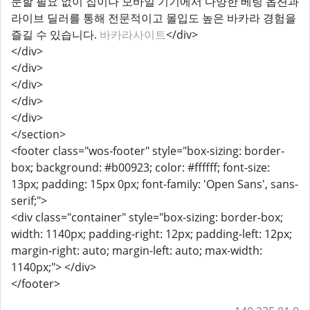
문할 필요 없이 집이나 모바일 기기에서 다양한 베팅 옵션과
라이브 딜러를 통해 전문적이고 몰입도 높은 바카라 경험을
즐길 수 있습니다.
바카라사이트
</div>
</div>
</div>
</div>
</div>
</div>
</section>
<footer class="wos-footer" style="box-sizing: border-
box; background: #b00923; color: #ffffff; font-size:
13px; padding: 15px 0px; font-family: 'Open Sans', sans-
serif;">
<div class="container" style="box-sizing: border-box;
width: 1140px; padding-right: 12px; padding-left: 12px;
margin-right: auto; margin-left: auto; max-width:
1140px;"> </div>
</footer>