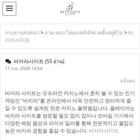
กระดานสนทนา
>
ถาม-ตอบ โดยเบสท์เลิฟเวดดิ้งสตูดิโอ
>
바
카라사이트
바카라사이트
(55 อ่าน)
11 ก.ย. 2568 14:54
แจ้งลบ
바카라 사이트는 오프라인 카지노에서 흔히 볼 수 있는 인기
게임인 "바카라"를 온라인에서 더욱 안전하고 편리하게 즐
길 수 있도록 설계된 전문 카지노 플랫폼입니다. 플레이어는
바카라 사이트를 방문할 필요 없이 집이나 모바일 기기에서
다양한 베팅 옵션과 라이브 딜러를 통해 전문적이고 몰입도
높은 바카라 경험을 즐길 수 있습니다.
바카라사이트