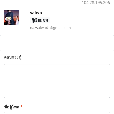
104.28.195.206
salwa
ผู้เยี่ยมชม
nazsalwa41@gmail.com
ตอบกระทู้
ชื่อผู้โพส
*