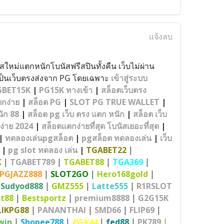
แจ้งลบ
ใหม่แตกหนักโบนัสฟรีสปินทั้งคืน เว็บไม่ผ่าน
ละเป็นเว็บตรงส่งจาก PG โดยเฉพาะ
เข้าสู่ระบบ
GBET15K
|
PG15K ทางเข้า
|
สล็อตเว็บตรง
ตกง่าย
|
สล็อต PG
|
SLOT PG TRUE WALLET
|
ัก 88
|
สล็อต pg เว็บ ตรง แตก หนัก
|
สล็อต เว็บ
ง่าย 2024
|
สล็อตแตกง่ายที่สุด โบนัสเยอะที่สุด
|
|
ทดลองเล่นpgสล็อต
|
pgสล็อต ทดลองเล่น
|
เว็บ
|
pg slot ทดลอง เล่น
|
TGABET22
|
X
|
TGABET789
|
TGABET88
|
TGA369
|
PGJAZZ888
|
SLOT2GO
|
Hero168gold
|
|
Sudyod888
|
GMZ555
|
Latte555
|
R1RSLOT
t88
|
Bestsportz
|
premium8888
|
G2G15K
LIKPG88
|
PANANTHAI
|
SMD66
|
FLIP69
|
win
|
Shopee788
|
PGK44
|
fed88
|
PK789
|