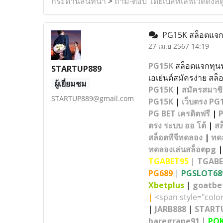
กระดานสนทนา
>
ถาม-ตอบ โดยเบสท์เลิฟเวดดิ้งสต
PG15K สล็อตแจก
27 เม.ย 2567 14:19
PG15K
สล็อตแจกทุนฟร
STARTUP889
เอเย่นต์สมัครง่าย สล
ผู้เยี่ยมชม
PG15K
|
สมัครสมาช
STARTUP889@gmail.com
PG15K
|
เว็บตรง PG
PG BET เครดิตฟรี
|
P
ตรง ระบบ ออ โต้
|
สล
สล็อตพีจีทดลอง
|
ทด
ทดลองเล่นสล็อตpg
TGABET95
|
TGABE
PG
689
|
PGSLOT68
Xbetplus
|
goatbe
|
<span style="color
|
JARB888
|
START
baregrape91
|
POK