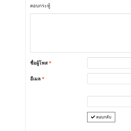
ตอบกระทู้
ชื่อผู้โพส
*
อีเมล
*
ตอบกลับ