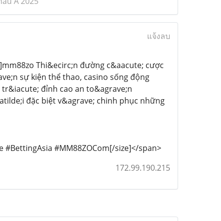
hâu Á 2025
แจ้งลบ
10pt]mm88zo Thi&ecirc;n đường c&aacute; cược
ve;n sự kiện thể thao, casino sống động
 tr&iacute; đỉnh cao an to&agrave;n
tilde;i đặc biệt v&agrave; chinh phục những
 #BettingAsia #MM88ZOCom[/size]</span>
172.99.190.215