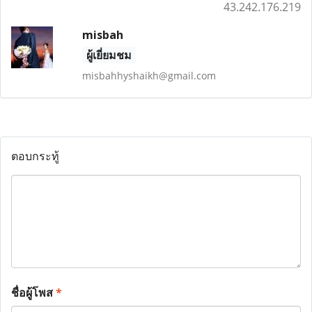
43.242.176.219
misbah
ผู้เยี่ยมชม
misbahhyshaikh@gmail.com
ตอบกระทู้
ชื่อผู้โพส
*