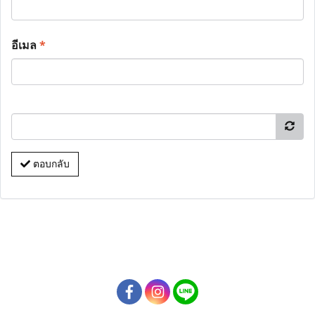
อีเมล
*
ตอบกลับ