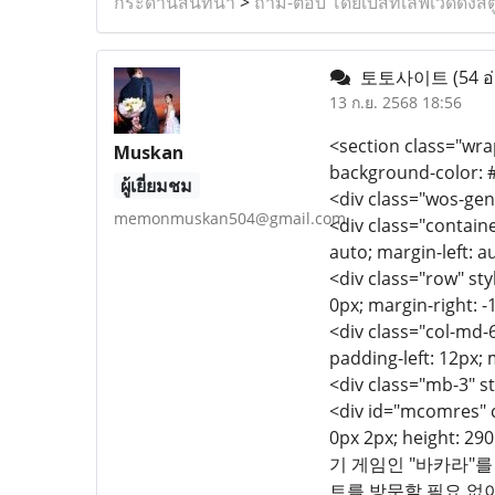
กระดานสนทนา
>
ถาม-ตอบ โดยเบสท์เลิฟเวดดิ้งสต
토토사이트
(54 อ
13 ก.ย. 2568 18:56
<section class="wrap
Muskan
background-color: #
ผู้เยี่ยมชม
<div class="wos-gen
memonmuskan504@gmail.com
<div class="containe
auto; margin-left: a
<div class="row" styl
0px; margin-right: -
<div class="col-md-6
padding-left: 12px; 
<div class="mb-3" s
<div id="mcomres" cl
0px 2px; height:
기 게임인 "바카라"
트를 방문할 필요 없