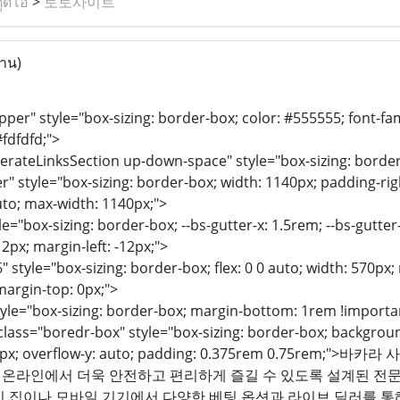
ูดิโอ
>
토토사이트
่าน)
per" style="box-sizing: border-box; color: #555555; font-famil
fdfdfd;">
erateLinksSection up-down-space" style="box-sizing: border
r" style="box-sizing: border-box; width: 1140px; padding-righ
uto; max-width: 1140px;">
e="box-sizing: border-box; --bs-gutter-x: 1.5rem; --bs-gutter-y
12px; margin-left: -12px;">
" style="box-sizing: border-box; flex: 0 0 auto; width: 570px
margin-top: 0px;">
tyle="box-sizing: border-box; margin-bottom: 1rem !importa
ass="boredr-box" style="box-sizing: border-box; background:
 290px; overflow-y: auto; padding: 0.375rem 0.75
를 온라인에서 더욱 안전하고 편리하게 즐길 수 있도록 설계된 전
이 집이나 모바일 기기에서 다양한 베팅 옵션과 라이브 딜러를 통