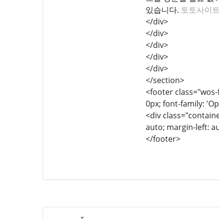
있습니다.
토토사이
</div>
</div>
</div>
</div>
</div>
</section>
<footer class="wos-f
0px; font-family: 'Op
<div class="containe
auto; margin-left: a
</footer>