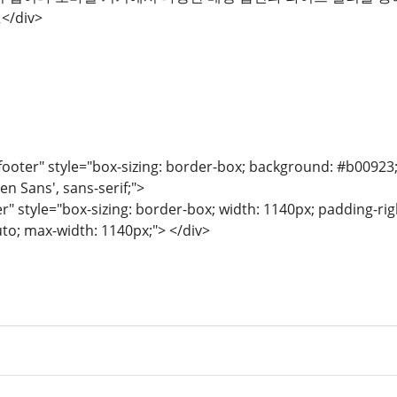
트
</div>
ooter" style="box-sizing: border-box; background: #b00923; co
en Sans', sans-serif;">
r" style="box-sizing: border-box; width: 1140px; padding-righ
uto; max-width: 1140px;"> </div>