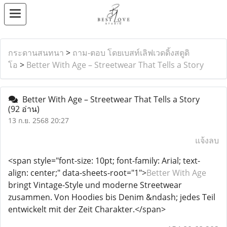
กระดานสนทนา
>
ถาม-ตอบ โดยเบสท์เลิฟเวดดิ้งสตูดิ
โอ
>
Better With Age – Streetwear That Tells a Story
Better With Age – Streetwear That Tells a Story
(92 อ่าน)
13 ก.ย. 2568 20:27
แจ้งลบ
<span style="font-size: 10pt; font-family: Arial; text-
align: center;" data-sheets-root="1">
Better With Age
bringt Vintage-Style und moderne Streetwear
zusammen. Von Hoodies bis Denim &ndash; jedes Teil
entwickelt mit der Zeit Charakter.</span>