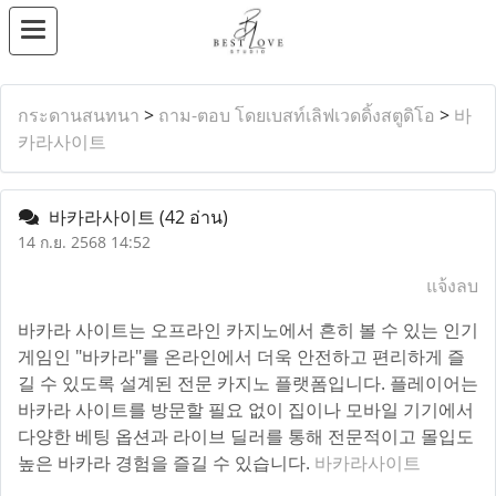
กระดานสนทนา
>
ถาม-ตอบ โดยเบสท์เลิฟเวดดิ้งสตูดิโอ
>
바
카라사이트
바카라사이트
(42 อ่าน)
14 ก.ย. 2568 14:52
แจ้งลบ
바카라 사이트는 오프라인 카지노에서 흔히 볼 수 있는 인기
게임인 "바카라"를 온라인에서 더욱 안전하고 편리하게 즐
길 수 있도록 설계된 전문 카지노 플랫폼입니다. 플레이어는
바카라 사이트를 방문할 필요 없이 집이나 모바일 기기에서
다양한 베팅 옵션과 라이브 딜러를 통해 전문적이고 몰입도
높은 바카라 경험을 즐길 수 있습니다.
바카라사이트