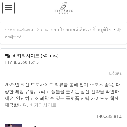
กระดานสนทนา
>
ถาม-ตอบ โดยเบสท์เลิฟเวดดิ้งสตูดิโอ
>
바
카라사이트
바카라사이트
(60 อ่าน)
14 ก.ย. 2568 16:15
แจ้งลบ
2025년 최신 토토사이트 리뷰를 통해 인기 스포츠 종목, 다
양한 베팅 유형, 그리고 승률을 높이는 실전 전략을 확인하
세요. 안전하고 신뢰할 수 있는 플랫폼 선택 가이드도 함께
제공합니다.
바카라사이트
140.235.81.0