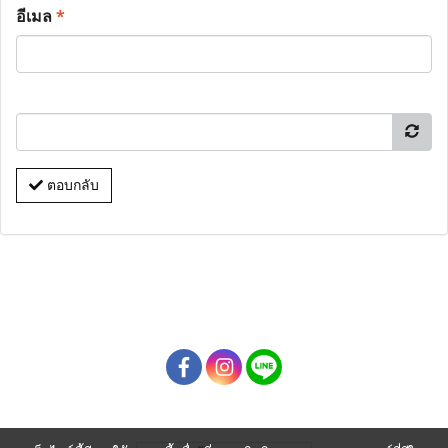
อีเมล
*
ตอบกลับ