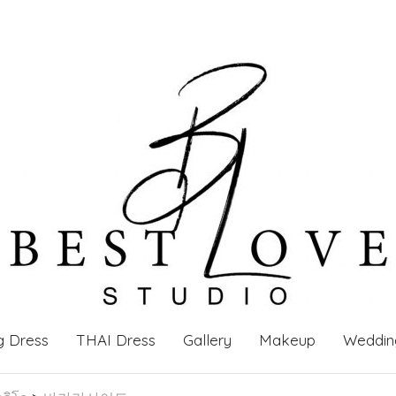
g Dress
THAI Dress
Gallery
Makeup
Weddin