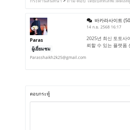
กระดานสนทนา
>
ถาม-ตอบ โดยเบสท์เลิฟเวดดิ้งสต
바카라사이트
(50
14 ก.ย. 2568 16:17
2025년 최신 토토사
Paras
뢰할 수 있는 플랫폼
ผู้เยี่ยมชม
Parasshaikh2k25@gmail.com
ตอบกระทู้