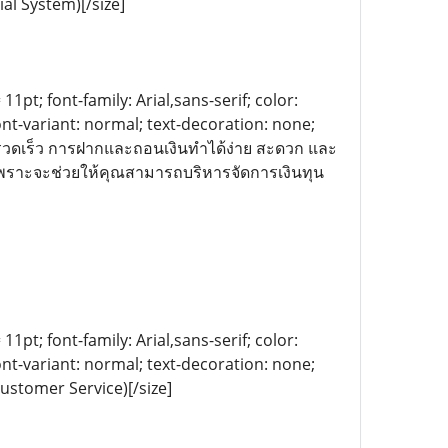
ial System)[/size]
11pt; font-family: Arial,sans-serif; color:
ont-variant: normal; text-decoration: none;
ละรวดเร็ว การฝากและถอนเงินทำได้ง่าย สะดวก และ
์ เพราะจะช่วยให้คุณสามารถบริหารจัดการเงินทุน
11pt; font-family: Arial,sans-serif; color:
ont-variant: normal; text-decoration: none;
 Customer Service)[/size]