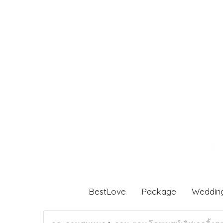
BestLove
Package
Weddin