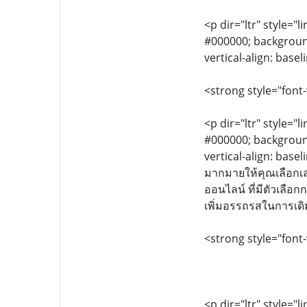
<p dir="ltr" style="l
#000000; background-
vertical-align: base
<strong style="font
<p dir="ltr" style="l
#000000; background-
vertical-align: base
มากมายให้คุณเลือกเล
ออนไลน์ ที่มีตัวเลือ
เพิ่มอรรถรสในการเดิ
<strong style="font
<p dir="ltr" style="l