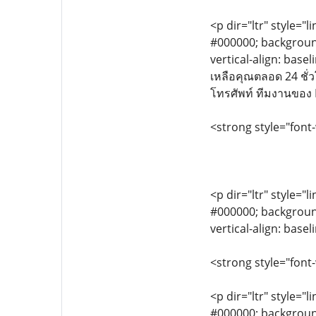
<p dir="ltr" style="l
#000000; background-
vertical-align: bas
เหลือคุณตลอด 24 ชั่
โทรศัพท์ ทีมงานของ K
<strong style="font
<p dir="ltr" style="l
#000000; background-
vertical-align: base
<strong style="font
<p dir="ltr" style="l
#000000; background-