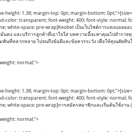
ine-height: 1.38; margin-top: 0pt; margin-bottom: 0pt;">[size= 
color: transparent; font-weight: 400; font-style: normal; f
ine; white-space: pre-wrap]Keobet เป็นเว็บไซต์การแทงบอลออนไลน์ที
ที่มั่นคง และบริการลูกค้าที่เอาใจใส่ บทความนี้จะพาคุณไปสำรวจทุ
มพันที่หลากหลาย ไปจนถึงข้อดีและข้อควรระวัง เพื่อให้คุณตัดส
-weight: normal;">
ine-height: 1.38; margin-top: 0pt; margin-bottom: 0pt;">[size= 
color: transparent; font-weight: 400; font-style: normal; f
line; white-space: pre-wrap]การสมัครสมาชิกและเริ่มต้นใช้งาน (
-weight: normal;">