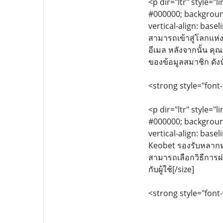
<p dir="ltr" style="l
#000000; background-
vertical-align: base
สามารถเข้าสู่โลกแห่ง
อีเมล หลังจากนั้น ค
ของข้อมูลสมาชิก ดังนั
<strong style="font
<p dir="ltr" style="l
#000000; background-
vertical-align: bas
Keobet รองรับหลากห
สามารถเลือกวิธีการฝา
กับผู้ใช้[/size]
<strong style="font