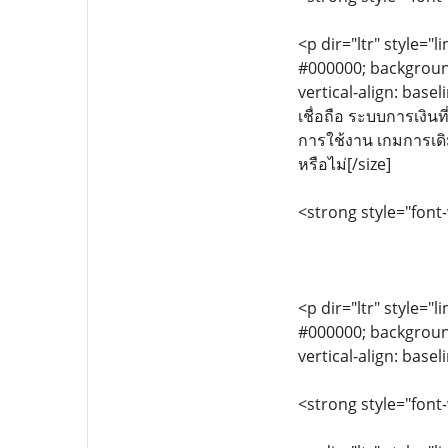
<p dir="ltr" style="l
#000000; background-
vertical-align: basel
เชื่อถือ ระบบการเงิน
การใช้งาน เกมการเดิ
หรือไม่[/size]
<strong style="font
<p dir="ltr" style="l
#000000; background-
vertical-align: base
<strong style="font