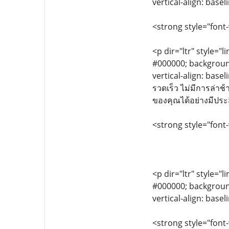
vertical-align: basel
<strong style="font
<p dir="ltr" style="l
#000000; background-
vertical-align: bas
รวดเร็ว ไม่มีการล่าช
ของคุณได้อย่างมีประส
<strong style="font
<p dir="ltr" style="l
#000000; background-
vertical-align: basel
<strong style="font