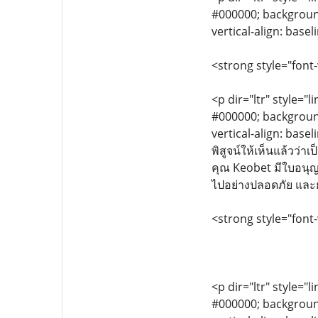
#000000; background-
vertical-align: base
<strong style="font
<p dir="ltr" style="l
#000000; background-
vertical-align: base
พิสูจน์ให้เห็นแล้วว่า
คุณ Keobet มีใบอนุ
ไปอย่างปลอดภัย และย
<strong style="font
<p dir="ltr" style="l
#000000; background-