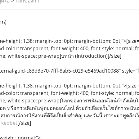
ูดิโอ
>
โลกของกา
าน)
ine-height: 1.38; margin-top: 0pt; margin-bottom: 0pt;">[size= 
color: transparent; font-weight: 400; font-style: normal; f
line; white-space: pre-wrap]บทนำ (Introduction)[/size]
ternal-guid-c83d3e70-7fff-8ab5-c029-e5469ad10088" style="f
ine-height: 1.38; margin-top: 0pt; margin-bottom: 0pt;">[size= 
color: transparent; font-weight: 400; font-style: normal; f
eline; white-space: pre-wrap]โลกของการพนันออนไลน์กำลังเติบโต
ล หรือการเดิมพันฟุตบอลออนไลน์ ด้วยตัวเลือกเว็บไซต์การพนันออ
ารณ์การใช้งานที่ดีจึงเป็นสิ่งสำคัญ และวันนี้ เราจะมาพูดถึงเว็
อ
keobet
[/size]
-weight: normal;">