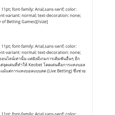
11pt; font-family: Arial,sans-serif; color:
ont-variant: normal; text-decoration: none;
y of Betting Games)[/size]
11pt; font-family: Arial,sans-serif; color:
ont-variant: normal; text-decoration: none;
นไลน์เท่านั้น แต่ยังมีเกมการเดิมพันอื่นๆ อีก
ต่จุดเด่นที่ทำให้ Keobet โดดเด่นคือการแทงบอล
ือแม้แต่การแทงบอลแบบสด (Live Betting) ซึ่งช่วย
11pt; font-family: Arial,sans-serif; color: