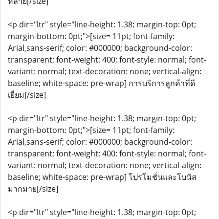
หลาย[/size]
<p dir="ltr" style="line-height: 1.38; margin-top: 0pt;
margin-bottom: 0pt;">[size= 11pt; font-family:
Arial,sans-serif; color: #000000; background-color:
transparent; font-weight: 400; font-style: normal; font-
variant: normal; text-decoration: none; vertical-align:
baseline; white-space: pre-wrap] การบริการลูกค้าที่ดี
เยี่ยม[/size]
<p dir="ltr" style="line-height: 1.38; margin-top: 0pt;
margin-bottom: 0pt;">[size= 11pt; font-family:
Arial,sans-serif; color: #000000; background-color:
transparent; font-weight: 400; font-style: normal; font-
variant: normal; text-decoration: none; vertical-align:
baseline; white-space: pre-wrap] โปรโมชั่นและโบนัส
มากมาย[/size]
<p dir="ltr" style="line-height: 1.38; margin-top: 0pt;