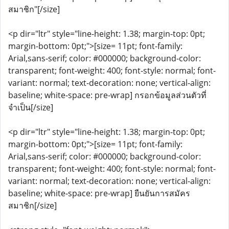
สมาชิก"[/size]
<p dir="ltr" style="line-height: 1.38; margin-top: 0pt;
margin-bottom: 0pt;">[size= 11pt; font-family:
Arial,sans-serif; color: #000000; background-color:
transparent; font-weight: 400; font-style: normal; font-
variant: normal; text-decoration: none; vertical-align:
baseline; white-space: pre-wrap] กรอกข้อมูลส่วนตัวที่
จำเป็น[/size]
<p dir="ltr" style="line-height: 1.38; margin-top: 0pt;
margin-bottom: 0pt;">[size= 11pt; font-family:
Arial,sans-serif; color: #000000; background-color:
transparent; font-weight: 400; font-style: normal; font-
variant: normal; text-decoration: none; vertical-align:
baseline; white-space: pre-wrap] ยืนยันการสมัคร
สมาชิก[/size]