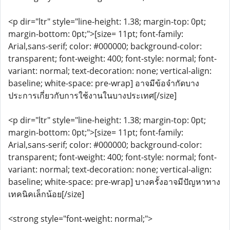
<p dir="ltr" style="line-height: 1.38; margin-top: 0pt;
margin-bottom: 0pt;">[size= 11pt; font-family:
Arial,sans-serif; color: #000000; background-color:
transparent; font-weight: 400; font-style: normal; font-
variant: normal; text-decoration: none; vertical-align:
baseline; white-space: pre-wrap] อาจมีข้อจำกัดบาง
ประการเกี่ยวกับการใช้งานในบางประเทศ[/size]
<p dir="ltr" style="line-height: 1.38; margin-top: 0pt;
margin-bottom: 0pt;">[size= 11pt; font-family:
Arial,sans-serif; color: #000000; background-color:
transparent; font-weight: 400; font-style: normal; font-
variant: normal; text-decoration: none; vertical-align:
baseline; white-space: pre-wrap] บางครั้งอาจมีปัญหาทาง
เทคนิคเล็กน้อย[/size]
<strong style="font-weight: normal;">