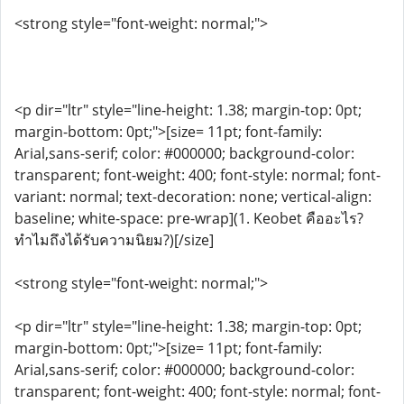
<strong style="font-weight: normal;">
<p dir="ltr" style="line-height: 1.38; margin-top: 0pt;
margin-bottom: 0pt;">[size= 11pt; font-family:
Arial,sans-serif; color: #000000; background-color:
transparent; font-weight: 400; font-style: normal; font-
variant: normal; text-decoration: none; vertical-align:
baseline; white-space: pre-wrap](1. Keobet คืออะไร?
ทำไมถึงได้รับความนิยม?)[/size]
<strong style="font-weight: normal;">
<p dir="ltr" style="line-height: 1.38; margin-top: 0pt;
margin-bottom: 0pt;">[size= 11pt; font-family:
Arial,sans-serif; color: #000000; background-color:
transparent; font-weight: 400; font-style: normal; font-