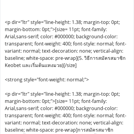
<p dir="ltr" style="line-height: 1.38; margin-top: 0pt;
margin-bottom: 0pt;">[size= 11pt; font-family:
Arial,sans-serif; color: #000000; background-color:
transparent; font-weight: 400; font-style: normal; font-
variant: normal; text-decoration: none; vertical-align:
baseline; white-space: pre-wrap](5. วิธีการสมัครสมาชิก
Keobet และเริ่มต้นแทงมวย)[/size]
<strong style="font-weight: normal;">
<p dir="ltr" style="line-height: 1.38; margin-top: 0pt;
margin-bottom: 0pt;">[size= 11pt; font-family:
Arial,sans-serif; color: #000000; background-color:
transparent; font-weight: 400; font-style: normal; font-
variant: normal; text-decoration: none; vertical-align:
baseline; white-space: pre-wrap]การสมัครสมาชิก