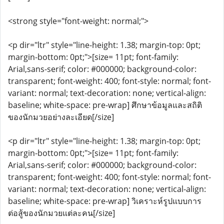
<strong style="font-weight: normal;">
<p dir="ltr" style="line-height: 1.38; margin-top: 0pt;
margin-bottom: 0pt;">[size= 11pt; font-family:
Arial,sans-serif; color: #000000; background-color:
transparent; font-weight: 400; font-style: normal; font-
variant: normal; text-decoration: none; vertical-align:
baseline; white-space: pre-wrap] ศึกษาข้อมูลและสถิติ
ของนักมวยอย่างละเอียด[/size]
<p dir="ltr" style="line-height: 1.38; margin-top: 0pt;
margin-bottom: 0pt;">[size= 11pt; font-family:
Arial,sans-serif; color: #000000; background-color:
transparent; font-weight: 400; font-style: normal; font-
variant: normal; text-decoration: none; vertical-align:
baseline; white-space: pre-wrap] วิเคราะห์รูปแบบการ
ต่อสู้ของนักมวยแต่ละคน[/size]