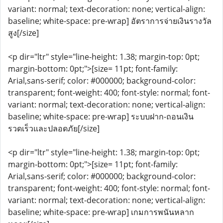
variant: normal; text-decoration: none; vertical-align:
baseline; white-space: pre-wrap] อัตราการจ่ายเงินรางวัล
สูง[/size]
<p dir="ltr" style="line-height: 1.38; margin-top: 0pt;
margin-bottom: 0pt;">[size= 11pt; font-family:
Arial,sans-serif; color: #000000; background-color:
transparent; font-weight: 400; font-style: normal; font-
variant: normal; text-decoration: none; vertical-align:
baseline; white-space: pre-wrap] ระบบฝาก-ถอนเงิน
รวดเร็วและปลอดภัย[/size]
<p dir="ltr" style="line-height: 1.38; margin-top: 0pt;
margin-bottom: 0pt;">[size= 11pt; font-family:
Arial,sans-serif; color: #000000; background-color:
transparent; font-weight: 400; font-style: normal; font-
variant: normal; text-decoration: none; vertical-align:
baseline; white-space: pre-wrap] เกมการพนันหลาก