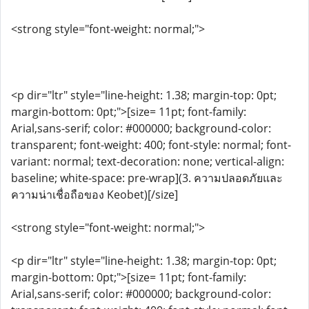
<strong style="font-weight: normal;">
<p dir="ltr" style="line-height: 1.38; margin-top: 0pt;
margin-bottom: 0pt;">[size= 11pt; font-family:
Arial,sans-serif; color: #000000; background-color:
transparent; font-weight: 400; font-style: normal; font-
variant: normal; text-decoration: none; vertical-align:
baseline; white-space: pre-wrap](3. ความปลอดภัยและ
ความน่าเชื่อถือของ Keobet)[/size]
<strong style="font-weight: normal;">
<p dir="ltr" style="line-height: 1.38; margin-top: 0pt;
margin-bottom: 0pt;">[size= 11pt; font-family:
Arial,sans-serif; color: #000000; background-color: