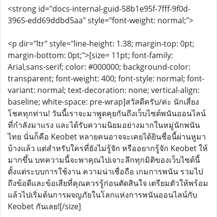
<strong id="docs-internal-guid-58b1e95f-7fff-9f0d-
3965-edd69ddbd5aa" style="font-weight: normal;">
<p dir="ltr" style="line-height: 1.38; margin-top: 0pt;
margin-bottom: 0pt;">[size= 11pt; font-family:
Arial,sans-serif; color: #000000; background-color:
transparent; font-weight: 400; font-style: normal; font-
variant: normal; text-decoration: none; vertical-align:
baseline; white-space: pre-wrap]สวัสดีครับ/ค่ะ นักเสี่ยง
โชคทุกท่าน! วันนี้เราจะมาพูดคุยกันถึงเว็บไซต์พนันออนไลน์
ที่กำลังมาแรง และได้รับความนิยมอย่างมากในหมู่นักพนัน
ไทย นั่นก็คือ Keobet หลายคนอาจจะเคยได้ยินชื่อนี้ผ่านหูมา
บ้างแล้ว แต่สำหรับใครที่ยังไม่รู้จัก หรืออยากรู้จัก Keobet ให้
มากขึ้น บทความนี้จะพาคุณไปเจาะลึกทุกมิติของเว็บไซต์นี้
ตั้งแต่ระบบการใช้งาน ความน่าเชื่อถือ เกมการพนัน รวมไป
ถึงข้อดีและข้อเสียที่คุณควรรู้ก่อนตัดสินใจ เตรียมตัวให้พร้อม
แล้วไปเริ่มต้นการผจญภัยในโลกแห่งการพนันออนไลน์กับ
Keobet กันเลย![/size]