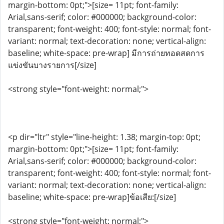
margin-bottom: 0pt;">[size= 11pt; font-family:
Arial,sans-serif; color: #000000; background-color:
transparent; font-weight: 400; font-style: normal; font-
variant: normal; text-decoration: none; vertical-align:
baseline; white-space: pre-wrap] มีการถ่ายทอดสดการ
แข่งขันบางรายการ[/size]
<strong style="font-weight: normal;">
<p dir="ltr" style="line-height: 1.38; margin-top: 0pt;
margin-bottom: 0pt;">[size= 11pt; font-family:
Arial,sans-serif; color: #000000; background-color:
transparent; font-weight: 400; font-style: normal; font-
variant: normal; text-decoration: none; vertical-align:
baseline; white-space: pre-wrap]ข้อเสีย:[/size]
<strong style="font-weight: normal;">