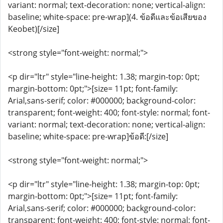
variant: normal; text-decoration: none; vertical-align:
baseline; white-space: pre-wrap](4. ข้อดีและข้อเสียของ
Keobet)[/size]
<strong style="font-weight: normal;">
<p dir="ltr" style="line-height: 1.38; margin-top: 0pt;
margin-bottom: 0pt;">[size= 11pt; font-family:
Arial,sans-serif; color: #000000; background-color:
transparent; font-weight: 400; font-style: normal; font-
variant: normal; text-decoration: none; vertical-align:
baseline; white-space: pre-wrap]ข้อดี:[/size]
<strong style="font-weight: normal;">
<p dir="ltr" style="line-height: 1.38; margin-top: 0pt;
margin-bottom: 0pt;">[size= 11pt; font-family:
Arial,sans-serif; color: #000000; background-color:
transparent; font-weight: 400; font-style: normal; font-