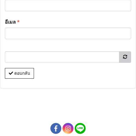
อีเมล
*
ตอบกลับ