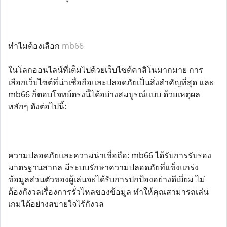
ทำไมต้องเลือก
mb66
ในโลกออนไลน์ที่เต็มไปด้วยเว็บไซต์คาสิโนมากมาย การ
เลือกเว็บไซต์ที่น่าเชื่อถือและปลอดภัยเป็นสิ่งสำคัญที่สุด และ
mb66 ก็ตอบโจทย์ตรงนี้ได้อย่างสมบูรณ์แบบ ด้วยเหตุผล
หลักๆ ดังต่อไปนี้:
ความปลอดภัยและความน่าเชื่อถือ: mb66 ได้รับการรับรอง
มาตรฐานสากล มีระบบรักษาความปลอดภัยที่แข็งแกร่ง
ข้อมูลส่วนตัวของผู้เล่นจะได้รับการปกป้องอย่างดีเยี่ยม ไม่
ต้องกังวลเรื่องการรั่วไหลของข้อมูล ทำให้คุณสามารถเล่น
เกมได้อย่างสบายใจไร้กังวล