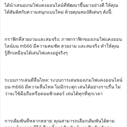
ได้นำเสนอเกมไพ่แคงออนไลน์ที่พัฒนาขึ้นมาอย่างดี ให้คุณ
ได้สัมผัสกับความสนุกแบบใหม่ ด้วยคุณสมบัติเด่นๆ ดังนี้:
กราฟิกที่สวยงามและสมจริง: ภาพกราฟิกของเกมไพ่แคงออน
ไลน์บน mb66 มีความคมชัด สวยงาม และสมจริง ทำให้คุณ
รู้สึกเหมือนได้เล่นไพ่แคงอยู่จริงๆ
ระบบการเล่นที่ลื่นไหล: ระบบการเล่นของเกมไพ่แคงออนไลน์
บน mb66 มีความลื่นไหล ไม่มีกระตุก เล่นได้อย่างราบรื่น ไม่
ว่าจะใช้มือถือหรือคอมพิวเตอร์ เล่นได้ทุกที่ทุกเวลา
การเดิมพันที่หลากหลาย: คุณสามารถเลือกเดิมพันได้ตาม