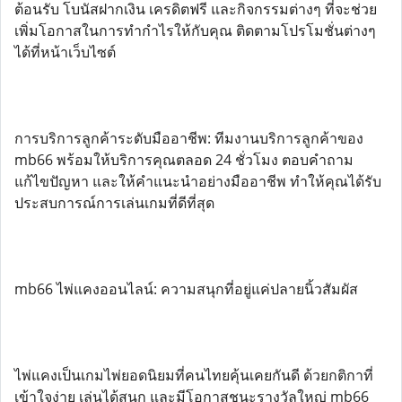
ต้อนรับ โบนัสฝากเงิน เครดิตฟรี และกิจกรรมต่างๆ ที่จะช่วย
เพิ่มโอกาสในการทำกำไรให้กับคุณ ติดตามโปรโมชั่นต่างๆ
ได้ที่หน้าเว็บไซต์
การบริการลูกค้าระดับมืออาชีพ: ทีมงานบริการลูกค้าของ
mb66 พร้อมให้บริการคุณตลอด 24 ชั่วโมง ตอบคำถาม
แก้ไขปัญหา และให้คำแนะนำอย่างมืออาชีพ ทำให้คุณได้รับ
ประสบการณ์การเล่นเกมที่ดีที่สุด
mb66 ไพ่แคงออนไลน์: ความสนุกที่อยู่แค่ปลายนิ้วสัมผัส
ไพ่แคงเป็นเกมไพ่ยอดนิยมที่คนไทยคุ้นเคยกันดี ด้วยกติกาที่
เข้าใจง่าย เล่นได้สนุก และมีโอกาสชนะรางวัลใหญ่ mb66