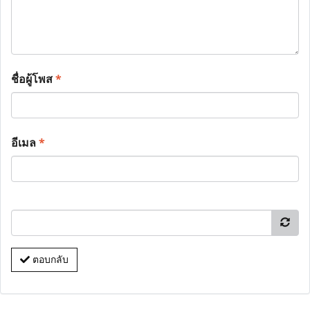
ชื่อผู้โพส
*
อีเมล
*
ตอบกลับ