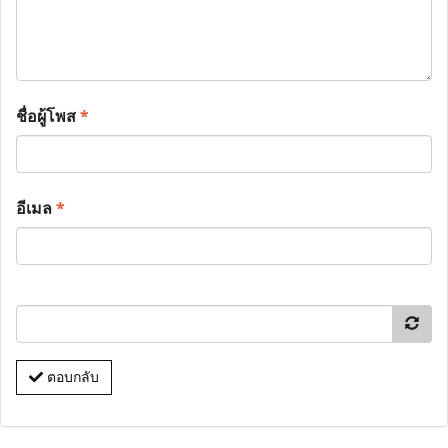
ชื่อผู้โพส
*
อีเมล
*
ตอบกลับ