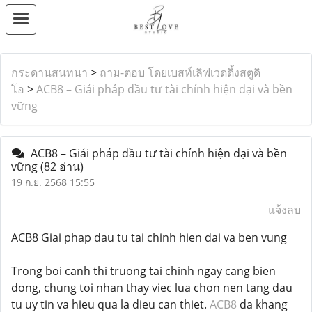
กระดานสนทนา
>
ถาม-ตอบ โดยเบสท์เลิฟเวดดิ้งสตูดิ
โอ
>
ACB8 – Giải pháp đầu tư tài chính hiện đại và bền
vững
ACB8 – Giải pháp đầu tư tài chính hiện đại và bền
vững
(82 อ่าน)
19 ก.ย. 2568 15:55
แจ้งลบ
ACB8 Giai phap dau tu tai chinh hien dai va ben vung
Trong boi canh thi truong tai chinh ngay cang bien
dong, chung toi nhan thay viec lua chon nen tang dau
tu uy tin va hieu qua la dieu can thiet.
ACB8
da khang