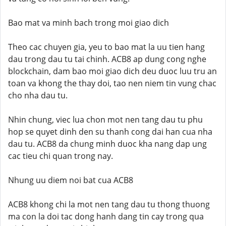
Bao mat va minh bach trong moi giao dich
Theo cac chuyen gia, yeu to bao mat la uu tien hang
dau trong dau tu tai chinh. ACB8 ap dung cong nghe
blockchain, dam bao moi giao dich deu duoc luu tru an
toan va khong the thay doi, tao nen niem tin vung chac
cho nha dau tu.
Nhin chung, viec lua chon mot nen tang dau tu phu
hop se quyet dinh den su thanh cong dai han cua nha
dau tu. ACB8 da chung minh duoc kha nang dap ung
cac tieu chi quan trong nay.
Nhung uu diem noi bat cua ACB8
ACB8 khong chi la mot nen tang dau tu thong thuong
ma con la doi tac dong hanh dang tin cay trong qua