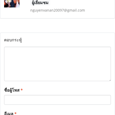
ผู้เยี่ยมชม
nguyenvanan20097@gmail.com
ตอบกระทู้
ชื่อผู้โพส
*
อีเมล
*