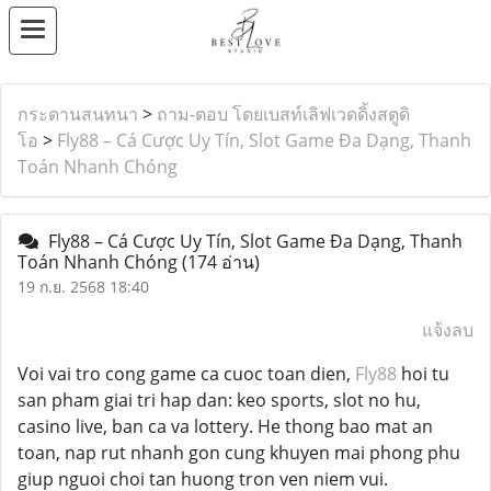
กระดานสนทนา
>
ถาม-ตอบ โดยเบสท์เลิฟเวดดิ้งสตูดิ
โอ
>
Fly88 – Cá Cược Uy Tín, Slot Game Đa Dạng, Thanh
Toán Nhanh Chóng
Fly88 – Cá Cược Uy Tín, Slot Game Đa Dạng, Thanh
Toán Nhanh Chóng
(174 อ่าน)
19 ก.ย. 2568 18:40
แจ้งลบ
Voi vai tro cong game ca cuoc toan dien,
Fly88
hoi tu
san pham giai tri hap dan: keo sports, slot no hu,
casino live, ban ca va lottery. He thong bao mat an
toan, nap rut nhanh gon cung khuyen mai phong phu
giup nguoi choi tan huong tron ven niem vui.