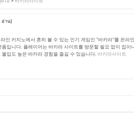
ูดิโอ
>
바카라사이트
 อ่าน)
라인 카지노에서 흔히 볼 수 있는 인기 게임인 "바카라"를 온라
랫폼입니다. 플레이어는 바카라 사이트를 방문할 필요 없이 집이나
 몰입도 높은 바카라 경험을 즐길 수 있습니다.
바카라사이트