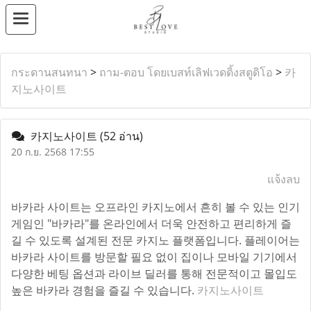
กระดานสนทนา
>
ถาม-ตอบ โดยเบสท์เลิฟเวดดิ้งสตูดิโอ
>
카
지노사이트
카지노사이트
(52 อ่าน)
20 ก.ย. 2568 17:55
แจ้งลบ
바카라 사이트는 오프라인 카지노에서 흔히 볼 수 있는 인기
게임인 "바카라"를 온라인에서 더욱 안전하고 편리하게 즐
길 수 있도록 설계된 전문 카지노 플랫폼입니다. 플레이어는
바카라 사이트를 방문할 필요 없이 집이나 모바일 기기에서
다양한 베팅 옵션과 라이브 딜러를 통해 전문적이고 몰입도
높은 바카라 경험을 즐길 수 있습니다.
카지노사이트