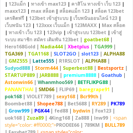
|
123แม็ก
|
ทางเข้า max123
|
คาสิโน ทางเข้า เว็บ 123
|
maxx123
|
max สล็อต
|
สล็อตแม็ก 123
|
สล็อต 123bet
เครดิตฟรี
|
123bet เข้าสู่ระบบ
|
เว็บพนันออนไลน์ 123
|
เว็บพนัน 123
|
123xxx เว็บแม็ก
|
123MAXX
|
Max สล็อต
|
ทางเข้า เว็บ 123
|
123vip
|
เข้าสู่ระบบ 123bet
|
เข้าสู่
ระบบ สมาชิก สมัคร เดิมพัน 123bet
|
goatbet68
|
Hero168Gold
|
Nadia444
|
Xbetplus
|
TGA999
|
TGA369
|
TGA1168
|
SLOT2GO
|
slot123
|
ALPHA88
|
GMZ555
|
Latte555
|
R1RSLOT
|
ALPHA88
|
Sudyod888
|
Storm444
|
Superbest88
|
Bestsportz
|
STARTUP889
|
JARB888
|
premium8888
|
Goathub
|
Astonwin66
|
Whanmhoo569
|
BETFLIKPG88
|
PANANTHAI
|
SMD66
|
FLIP69
|
baregrape91
|
pok168
|
VIOLET789
|
sexy168
|
Bcr99th
|
Boombet88
|
Shopee788
|
Bet5688
|
RY289
|
PK
789
|
Grow999
|
PGK44
|
fed88
|
bydwin
|
Fox123
|
uok168
|
Zuza89
|
4King168
|
Za888
|
Inw99
| <span
style="color: #ff0000;">
PRODEE66
|
789KM
|
BULL789
|
Easybet789
| <span style="color: