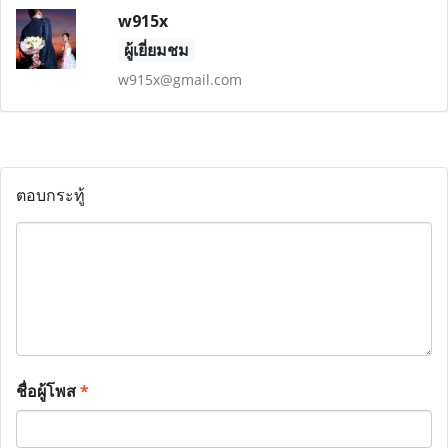
w915x
ผู้เยี่ยมชม
w915x@gmail.com
ตอบกระทู้
ชื่อผู้โพส
*