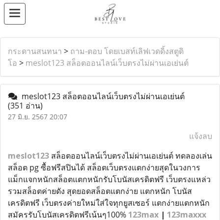
กระดานสนทนา
>
ถาม-ตอบ โดยเบสท์เลิฟเวดดิ้งสตูดิ
โอ
>
meslot123 สล็อตออนไลน์เว็บตรงไม่ผ่านเอเย่นต์
meslot123 สล็อตออนไลน์เว็บตรงไม่ผ่านเอเย่นต์
(351 อ่าน)
27 มิ.ย. 2567 20:07
แจ้งลบ
meslot123
สล็อตออนไลน์เว็บตรงไม่ผ่านเอเย่นต์ ทดลองเล่น
สล็อต pg ซื้อฟรีสปินได้ สล็อตเว็บตรงแตกง่ายสุดในวงการ
แม็กแจกหนักสล็อตแตกหนักรับโบนัสเครดิตฟรี เว็บตรงแหล่ว
รวมสล็อตค่ายดัง สุดยอดสล็อตแตกง่าย แตกหนัก โบนัส
เครดิตฟรี เว็บตรงค่ายใหม่ใส่ใจทุกยูสเซอร์ แตกง่ายแตกหนัก
สมัครรับโบนัสเครดิตฟรีเน้นๆ100%
123max
|
123maxxx