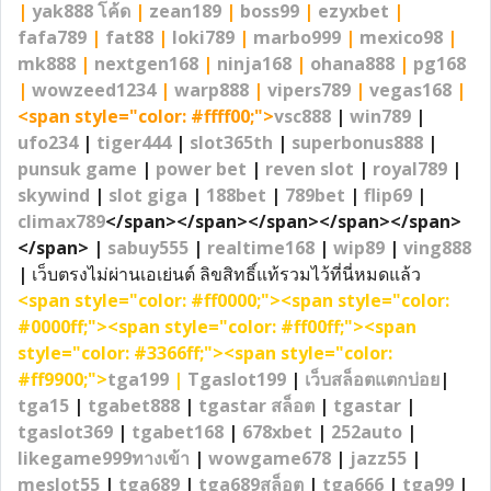
|
yak888 โค้ด
|
zean189
|
boss99
|
ezyxbet
|
fafa789
|
fat88
|
loki789
|
marbo999
|
mexico98
|
mk888
|
nextgen168
|
ninja168
|
ohana888
|
pg168
|
wowzeed1234
|
warp888
|
vipers789
|
vegas168
|
<span style="color: #ffff00;">
vsc888
|
win789
|
ufo234
|
tiger444
|
slot365th
|
superbonus888
|
punsuk game
|
power bet
|
reven slot
|
royal789
|
skywind
|
slot giga
|
188bet
|
789bet
|
flip69
|
climax789
</span>
</span>
</span></span>
</span>
</span> |
sabuy555
|
realtime168
|
wip89
|
ving888
|
เว็บตรงไม่ผ่านเอเย่นต์ ลิขสิทธิ์แท้รวมไว้ที่นี่หมดแล้ว
<span style="color: #ff0000;">
<span style="color:
#0000ff;"><span style="color: #ff00ff;">
<span
style="color: #3366ff;">
<span style="color:
#ff9900;">
tga199
|
Tgaslot199
|
เว็บสล็อตแตกบ่อย
|
tga15
|
tgabet888
|
tgastar สล็อต
|
tgastar
|
tgaslot369
|
tgabet168
|
678xbet
|
252auto
|
likegame999ทางเข้า
|
wowgame678
|
jazz55
|
meslot55
|
tga689
|
tga689สล็อต
|
tga666
|
tga99
|