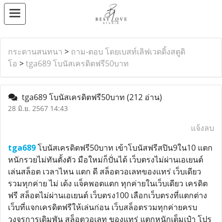
กระดานสนทนา
>
ถาม-ตอบ โดยเบสท์เลิฟเวดดิ้งสตูดิ
โอ
>
tga689 โบนัสเครดิตฟรี50บาท
tga689 โบนัสเครดิตฟรี50บาท
(212 อ่าน)
28 มิ.ย. 2567 14:43
แจ้งลบ
tga689
โบนัสเครดิตฟรี50บาท เข้าโบนัสฟรีสปิน9ใน10 แตก
หนักรวยไม่ทันตั้งตัว มือใหม่ก็ปั่นได้ เว็บตรงไม่ผ่านเอเยนต์
เล่นสล็อต เวลาไหน แตก ดี สล็อตวอเลทของแทร่ เว็บเดียว
รวมทุกค่าย ไม่ เด้ง แจ็คพอตแตก ทุกค่ายในเว็บเดียว เครดิต
ฟรี สล็อตไม่ผ่านเอเยนต์ เว็บตรง100 เลือกเว็บตรงที่แตกต่าง
เว็บที่แจกเครดิตฟรีให้เล่นก่อน เว็บสล็อตรวมทุกค่ายครบ
วงจรการเดิมพัน สล็อตวอเลท ของแทร่ แตกหนักเต็มเป๋า โปร