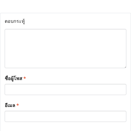
ตอบกระทู้
ชื่อผู้โพส
*
อีเมล
*