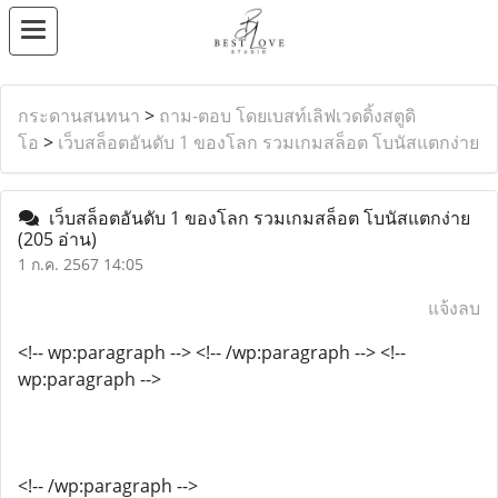
กระดานสนทนา
>
ถาม-ตอบ โดยเบสท์เลิฟเวดดิ้งสตูดิ
โอ
>
เว็บสล็อตอันดับ 1 ของโลก รวมเกมสล็อต โบนัสแตกง่าย
เว็บสล็อตอันดับ 1 ของโลก รวมเกมสล็อต โบนัสแตกง่าย
(205 อ่าน)
1 ก.ค. 2567 14:05
แจ้งลบ
<!-- wp:paragraph --> <!-- /wp:paragraph --> <!--
wp:paragraph -->
<!-- /wp:paragraph -->