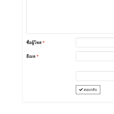
ชื่อผู้โพส
*
อีเมล
*
ตอบกลับ