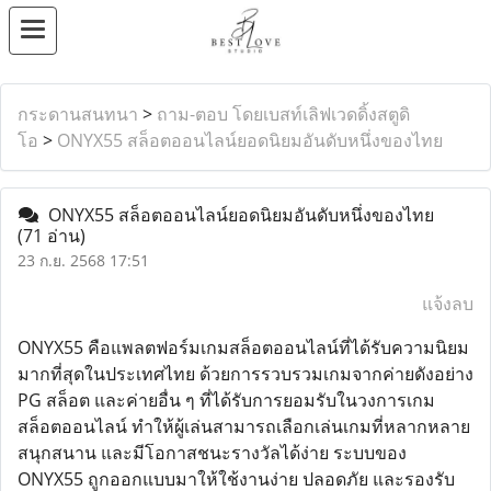
กระดานสนทนา
>
ถาม-ตอบ โดยเบสท์เลิฟเวดดิ้งสตูดิ
โอ
>
ONYX55 สล็อตออนไลน์ยอดนิยมอันดับหนึ่งของไทย
ONYX55 สล็อตออนไลน์ยอดนิยมอันดับหนึ่งของไทย
(71 อ่าน)
23 ก.ย. 2568 17:51
แจ้งลบ
ONYX55 คือแพลตฟอร์มเกมสล็อตออนไลน์ที่ได้รับความนิยม
มากที่สุดในประเทศไทย ด้วยการรวบรวมเกมจากค่ายดังอย่าง
PG สล็อต และค่ายอื่น ๆ ที่ได้รับการยอมรับในวงการเกม
สล็อตออนไลน์ ทำให้ผู้เล่นสามารถเลือกเล่นเกมที่หลากหลาย
สนุกสนาน และมีโอกาสชนะรางวัลได้ง่าย ระบบของ
ONYX55 ถูกออกแบบมาให้ใช้งานง่าย ปลอดภัย และรองรับ