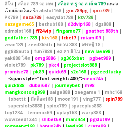
สิโน
|
สล็อต 789 วอ เลท
|
สล็อต ท รู วอ ล เล็ ต 789
แหล่ง
เว็บสล็อตในเครือ
abslot168
|
guc789pg
|
ipro789
|
PK789
|
naza789
|
easyslot789
|
ktv789
|
nazagame65
|
bethub188
|
d2dvip168
|
dgs888
|
edmslot168
|
ff24vip
|
fingame77
|
goatbet 889th
|
godfather 789
|
ktv168
|
lcbet7
|
miami09
|
zean189
|
zeed365th
|
หยวน 888
|
เศรษฐี 18
|
gg888auto
|
fun7889
|
ez คา สิ โน
|
new lava98
|
yak888 โค้ด
|
omg6886
|
pg365xbet
|
pgbet999
|
violet789
|
pk789
|
pkc4
|
projectslot888
|
promise78
|
pk89
|
quick69
|
s2o168
|
pgzeed lucky
| <span style="font-weight: 400;">
neon24h
|
quick888
|
dubai687
|
journeybet
|
m98
|
mangkontong999
|
saiga888
|
zeegame 1
|
mhc168
|
1xbettt
|
มีสล็อต168
|
moon191
|
ving777
|
spin789
|
superslots8888
|
spinx789
|
spaceplus888
|
toy1234
|
temmax69
|
uplay168
|
warp888
|
wowzeed1234
|
shibet69
|
mars444
|
pgslot99
|
somwang168
|
bonus24h
|
lawin99
|
craze99
|