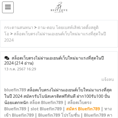
กระดานสนทนา
>
ถาม-ตอบ โดยเบสท์เลิฟเวดดิ้งสตูดิ
โอ
>
สล็อตเว็บตรงไม่ผ่านเอเยนต์เว็บใหม่มาแรงที่สุดในปี
2024
สล็อตเว็บตรงไม่ผ่านเอเยนต์เว็บใหม่มาแรงที่สุดในปี
2024
(214 อ่าน)
13 ก.ค. 2567 16:29
แจ้งลบ
bluefin789
สล็อตเว็บตรงไม่ผ่านเอเยนต์เว็บใหม่มาแรงที่สุด
ในปี 2024 สมัครรับโบนัสเครดิตฟรีทันที ฝาก100รับ100 ปั่น
น้อยแตกหนัก
สล็อต Bluefin789
|
สล็อตเว็บตรง
Bluefin789
|
slot Bluefin789
|
สมัคร Bluefin789
|
ทาง
เข้า Bluefin789
|
Bluefin789 โปรโมชั่น
|
Bluefin789 คา