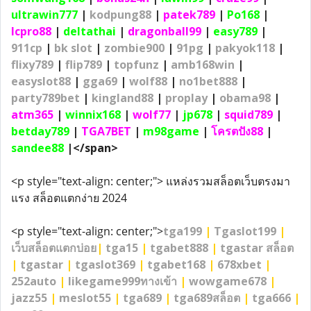
ultrawin777
|
kodpung88
|
patek789
|
Po168
|
lcpro88
|
deltathai
|
dragonball99
|
easy789
|
911cp
|
bk slot
|
zombie900
|
91pg
|
pakyok118
|
flixy789
|
flip789
|
topfunz
|
amb168win
|
easyslot88
|
gga69
|
wolf88
|
no1bet888
|
party789bet
|
kingland88
|
proplay
|
obama98
|
atm365
|
winnix168
|
wolf77
|
jp678
|
squid789
|
betday789
|
TGA7BET
|
m98game
|
โครตปัง88
|
sandee88
|
</span>
<p style="text-align: center;"> แหล่งรวมสล็อตเว็บตรงมา
แรง สล็อตแตกง่าย 2024
<p style="text-align: center;">
tga199
|
Tgaslot199
|
เว็บสล็อตแตกบ่อย
|
tga15
|
tgabet888
|
tgastar สล็อต
|
tgastar
|
tgaslot369
|
tgabet168
|
678xbet
|
252auto
|
likegame999ทางเข้า
|
wowgame678
|
jazz55
|
meslot55
|
tga689
|
tga689สล็อต
|
tga666
|