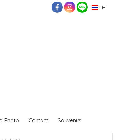
TH
g Photo
Contact
Souvenirs