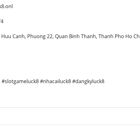
k8.onl
74
n Huu Canh, Phuong 22, Quan Binh Thanh, Thanh Pho Ho Ch
o #slotgameluck8 #nhacailuck8 #dangkyluck8