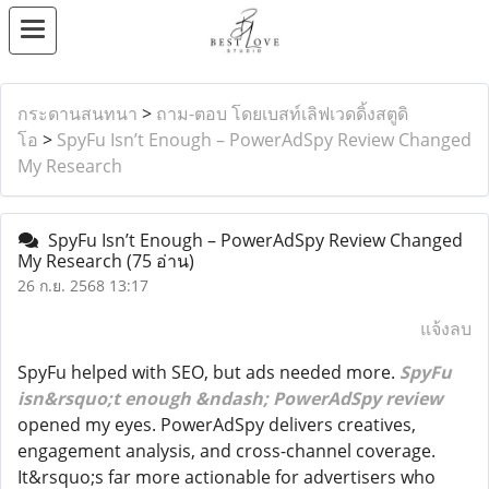
กระดานสนทนา
>
ถาม-ตอบ โดยเบสท์เลิฟเวดดิ้งสตูดิ
โอ
>
SpyFu Isn’t Enough – PowerAdSpy Review Changed
My Research
SpyFu Isn’t Enough – PowerAdSpy Review Changed
My Research
(75 อ่าน)
26 ก.ย. 2568 13:17
แจ้งลบ
SpyFu helped with SEO, but ads needed more.
SpyFu
isn&rsquo;t enough &ndash; PowerAdSpy review
opened my eyes. PowerAdSpy delivers creatives,
engagement analysis, and cross-channel coverage.
It&rsquo;s far more actionable for advertisers who