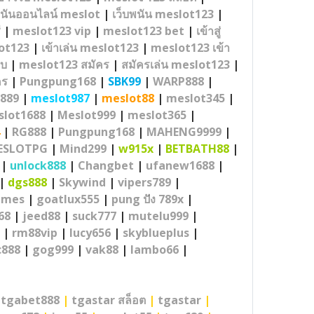
พนันออนไลน์ meslot
|
เว็บพนัน meslot123
|
ี
|
meslot123 vip
|
meslot123 bet
|
เข้าสู่
lot123
|
เข้าเล่น meslot123
|
meslot123 เข้า
บบ
|
meslot123 สมัคร
|
สมัครเล่น meslot123
|
คร
|
Pungpung168
|
SBK99
|
WARP888
|
889
|
meslot987
|
meslot88
|
meslot345
|
lot1688
|
Meslot999
|
meslot365
|
|
RG888
|
Pungpung168
|
MAHENG9999
|
ESLOTPG
|
Mind299
|
w915x
|
BETBATH88
|
|
unlock888
|
Changbet
|
ufanew1688
|
|
dgs888
|
Skywind
|
vipers789
|
ames
|
goatlux555
|
pung ปัง 789x
|
68
|
jeed88
|
suck777
|
mutelu999
|
|
rm88vip
|
lucy656
|
skyblueplus
|
c888
|
gog999
|
vak88
|
lambo66
|
|
tgabet888
|
tgastar สล็อต
|
tgastar
|