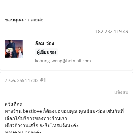
ขอบคุณมากเลยค่ะ
182.232.119.49
อ้อม-ว่อง
ผู้เยี่ยมชม
kohung_wong@hotmail.com
#1
7 ธ.ค. 2554 17:33
แจ้งลบ
สวัสดีค่ะ
ทางร้าน bestlove ก็ต้องขอขอบคุณ คุณอ้อม-ว่อง เช่นกันที่
เลือกใช้บริการของทางร้านเรา
เดียวถ้างานเสร็จ จะรีบโทรแจ้งนะค่ะ
ขอบคุณมากๆๆค่ะ