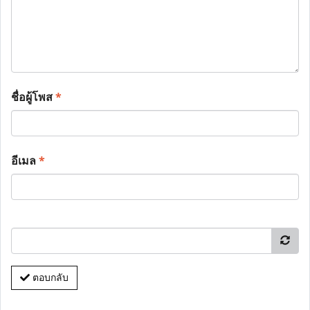
ชื่อผู้โพส
*
อีเมล
*
ตอบกลับ