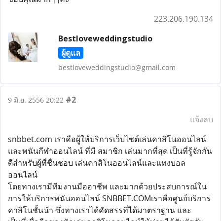
223.206.190.134
Bestloveweddingstudio
ผู้ดูแล
bestloveweddingstudio@gmail.com
#2
9 มิ.ย. 2556 20:22
แจ้งลบ
snbbet.com เราคือผู้ให้บริการเว็บไซต์เล่นคาสิโนออนไลน์
และพนันกีฬาออนไลน์ ที่มี สมาชิก เล่นมากที่สุด เป็นที่รู้จักกัน
ดีสำหรับผู้ที่ชื่นชอบ เล่นคาสิโนออนไลน์และแทงบอล
ออนไลน์
โดยทางเรามีทีมงานมืออาชีพ และมากด้วยประสบการณ์ใน
การให้บริการพนันออนไลน์ SNBBET.COMเราคือศูนย์บริการ
คาสิโนชั้นนำ ซึ่งทางเราได้คัดสรรที่ได้มาตราฐาน และ