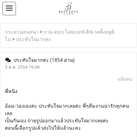
กระดานสนทนา
>
ถาม-ตอบ โดยเบสท์เลิฟเวดดิ้งสตูดิ
โอ
>
ประทับใจมากค่ะ
ประทับใจมากค่ะ
(1854 อ่าน)
3 ธ.ค. 2554 16:06
แจ้งลบ
พี่หนิง
อ้อม-ว่องเองค่ะ ประทับใจมากเลยค่ะ พี่ๆทีมงานน่ารักทุกคน
เลย
เป็นกันเอง ถ่ายรูปออกมาแล้วประทับใจมากเลยค่ะ
ตอนนี้เลือกรูปแล้วส่งไปให้แล้วนะคะ